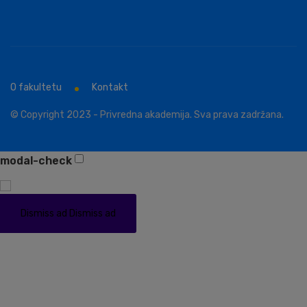
O fakultetu
Kontakt
© Copyright 2023 - Privredna akademija. Sva prava zadržana.
modal-check
Dismiss ad
Dismiss ad