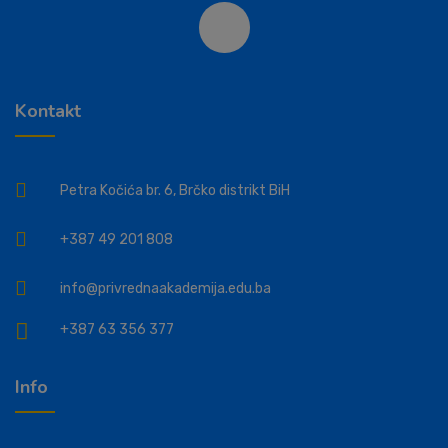
Kontakt
Petra Kočića br. 6, Brčko distrikt BiH
+387 49 201 808
info@privrednaakademija.edu.ba
+387 63 356 377
Info