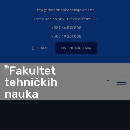
ftn@privrednaakademija.edu.ba
Petra Kočića br. 6, Brčko distrikt BiH
+387 66 510 808
+387 49 201 808
E-mail
ONLINE NASTAVA