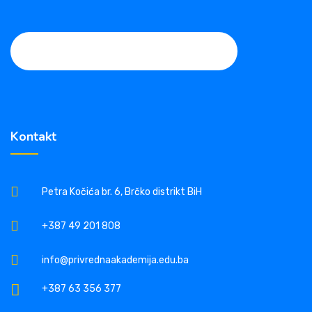
Kontakt
Petra Kočića br. 6, Brčko distrikt BiH
+387 49 201 808
info@privrednaakademija.edu.ba
+387 63 356 377