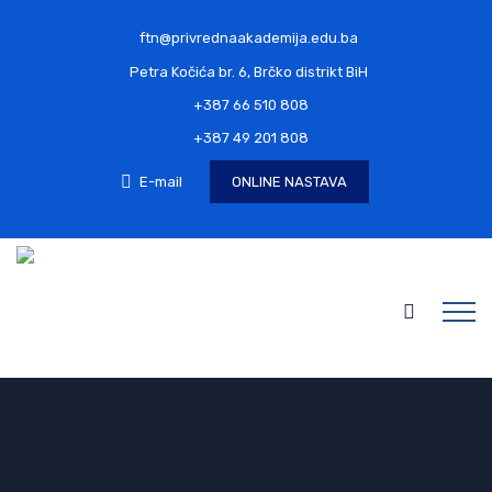
ftn@privrednaakademija.edu.ba
Petra Kočića br. 6, Brčko distrikt BiH
+387 66 510 808
+387 49 201 808
E-mail
ONLINE NASTAVA