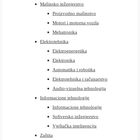
Mašinsko inženjerstvo
Proizvodno mašinstvo
Motori i motorna vozila
Mehatronika
Elektrotehnika
Elektroenergetika
Elektronika
Automatika i robotika
Elektrotehnika i računarstvo
Audio-vizuelna tehnologija
Informacione tehnologije
Informacione tehnologije
Softversko inženjerstvo
Vještačka inteligencija
Zaštita