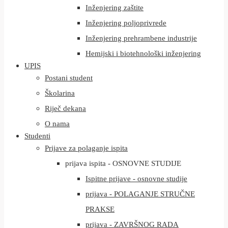
Inženjering zaštite
Inženjering poljoprivrede
Inženjering prehrambene industrije
Hemijski i biotehnološki inženjering
UPIS
Postani student
Školarina
Riječ dekana
O nama
Studenti
Prijave za polaganje ispita
prijava ispita - OSNOVNE STUDIJE
Ispitne prijave - osnovne studije
prijava - POLAGANJE STRUČNE
PRAKSE
prijava - ZAVRŠNOG RADA