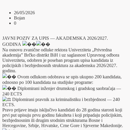
26/05/2026
Bojan
0
JAVNI POZIV ZA UPIS — AKADEMSKA 2026/2027.
GODINA
Na osnovu zvanične odluke rektora Univerziteta „Privredna
akademija” Brčko distrikt BiH i uz saglasnost Upravnog odbora
Univerziteta, odobren je poseban program upisa kandidata iz
policijskih i bezbjednosnih struktura za akademsku 2026/2027.
godinu.
Ovom odlukom odobrava se upis ukupno 200 kandidata,
odnosno po 100 kandidata na studijske programe:
Diplomirani inženjer drumskog i gradskog saobraćaja —
240 ECTS
Diplomirani pravnik za kriminalistiku i bezbjednost — 240
ECTS.
Pravo prijave imaju isključivo kandidati do 28 godina starosti koji
prvi put upisuju prvu godinu fakulteta i koji pripadaju policijskim,
bezbjednosnim ili drugim srodnim strukturama Bosne i
Hercegovine, Srbije, Hrvatske, Crne Gore i Sjeverne Makedonije.