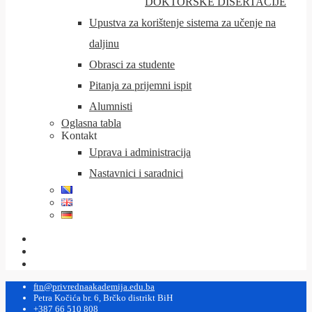
DOKTORSKE DISERTACIJE
Upustva za korištenje sistema za učenje na
daljinu
Obrasci za studente
Pitanja za prijemni ispit
Alumnisti
Oglasna tabla
Kontakt
Uprava i administracija
Nastavnici i saradnici
ftn@privrednaakademija.edu.ba
Petra Kočića br. 6, Brčko distrikt BiH
+387 66 510 808