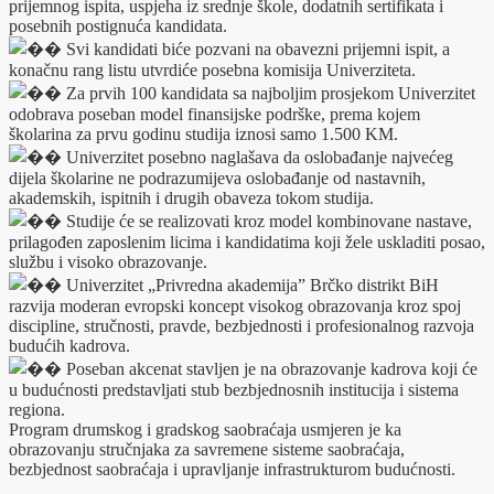
prijemnog ispita, uspjeha iz srednje škole, dodatnih sertifikata i
posebnih postignuća kandidata.
Svi kandidati biće pozvani na obavezni prijemni ispit, a
konačnu rang listu utvrdiće posebna komisija Univerziteta.
Za prvih 100 kandidata sa najboljim prosjekom Univerzitet
odobrava poseban model finansijske podrške, prema kojem
školarina za prvu godinu studija iznosi samo 1.500 KM.
Univerzitet posebno naglašava da oslobađanje najvećeg
dijela školarine ne podrazumijeva oslobađanje od nastavnih,
akademskih, ispitnih i drugih obaveza tokom studija.
Studije će se realizovati kroz model kombinovane nastave,
prilagođen zaposlenim licima i kandidatima koji žele uskladiti posao,
službu i visoko obrazovanje.
Univerzitet „Privredna akademija” Brčko distrikt BiH
razvija moderan evropski koncept visokog obrazovanja kroz spoj
discipline, stručnosti, pravde, bezbjednosti i profesionalnog razvoja
budućih kadrova.
Poseban akcenat stavljen je na obrazovanje kadrova koji će
u budućnosti predstavljati stub bezbjednosnih institucija i sistema
regiona.
Program drumskog i gradskog saobraćaja usmjeren je ka
obrazovanju stručnjaka za savremene sisteme saobraćaja,
bezbjednost saobraćaja i upravljanje infrastrukturom budućnosti.