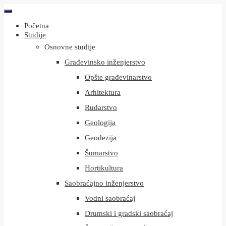
Početna
Studije
Osnovne studije
Građevinsko inženjerstvo
Opšte građevinarstvo
Arhitektura
Rudarstvo
Geologija
Geodezija
Šumarstvo
Hortikultura
Saobraćajno inženjerstvo
Vodni saobraćaj
Drumski i gradski saobraćaj