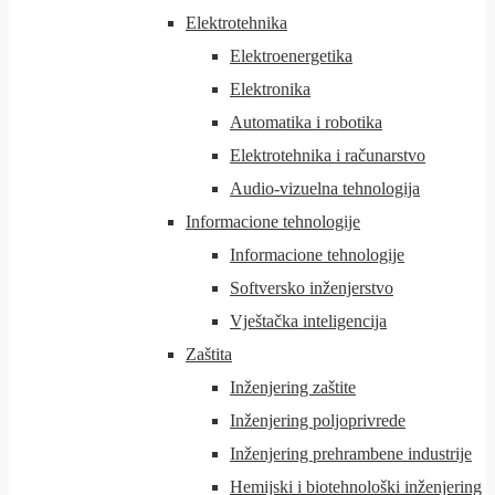
Elektrotehnika
Elektroenergetika
Elektronika
Automatika i robotika
Elektrotehnika i računarstvo
Audio-vizuelna tehnologija
Informacione tehnologije
Informacione tehnologije
Softversko inženjerstvo
Vještačka inteligencija
Zaštita
Inženjering zaštite
Inženjering poljoprivrede
Inženjering prehrambene industrije
Hemijski i biotehnološki inženjering