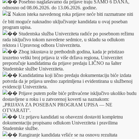
Posebno naglašavamo da prijave traju SAMO 6 DANA,
odnosno od 08.06.2026. do 13.06.2026. godine.
Nakon isteka navedenog roka prijave neće biti razmatrane niti
će biti moguće naknadno uključivanje kandidata u ovaj poseban
program upisa.
Studentska služba Univerziteta radiće po posebnom režimu
rada isključivo tokom navedene sedmice, u skladu sa odlukom
rektora i Upravnog odbora Univerziteta.
Zbog iskustava iz prethodnih godina, kada je pristizao
izuzetno veliki broj prijava iz više država regiona, Univerzitet
preporučuje kandidatima da prijave predaju LIČNO na šalter
Studentske službe Univerziteta.
Kandidatima koji lično predaju dokumentaciju biće izdata
potvrda da je prijava uredno zaprimljena i evidentirana u službenoj
evidenciji Univerziteta.
Prijave putem pošte biće prihvaćene isključivo ukoliko budu
dostavljene u roku i u zatvorenoj koverti sa naznakom:
„PRIJAVA ZA POSEBAN PROGRAM UPISA — NE
OTVARATI”.
Uz prijavu kandidati su obavezni dostaviti kompletnu
dokumentaciju propisanu odlukom Univerziteta i pravilima
Studentske službe.
Rangiranje kandidata vršiće se na osnovu rezultata