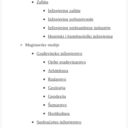
Zaštita
Inženjering zaštite
Inženjering poljoprivrede
Inženjering prehrambene industrije
Hemijski i biotehnološki inženjering
Magistarske studije
Građevinsko inženjerstvo
Opšte građevinarstvo
Arhitektura
Rudarstvo
Geologija
Geodezija
Šumarstvo
Hortikultura
Saobraćajno inženjerstvo