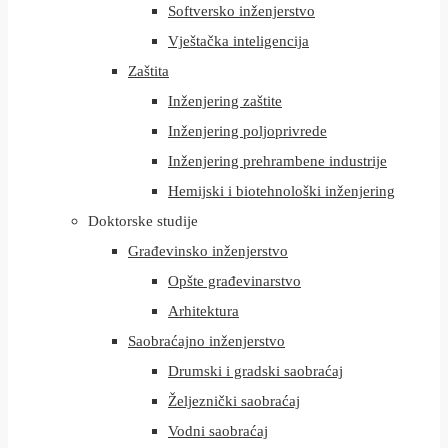
Softversko inženjerstvo
Vještačka inteligencija
Zaštita
Inženjering zaštite
Inženjering poljoprivrede
Inženjering prehrambene industrije
Hemijski i biotehnološki inženjering
Doktorske studije
Građevinsko inženjerstvo
Opšte građevinarstvo
Arhitektura
Saobraćajno inženjerstvo
Drumski i gradski saobraćaj
Željeznički saobraćaj
Vodni saobraćaj