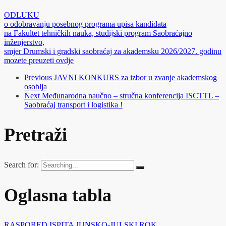
ODLUKU
o odobravanju posebnog programa upisa kandidata
na Fakultet tehničkih nauka, studijski program Saobraćajno
inženjerstvo,
smjer Drumski i gradski saobraćaj za akademsku 2026/2027. godinu
mozete preuzeti ovdje
Previous
JAVNI KONKURS za izbor u zvanje akademskog
osoblja
Next
Međunarodna naučno – stručna konferencija ISCTTL –
Saobraćaj transport i logistika !
Pretraži
Search for:
Oglasna tabla
RASPORED ISPITA JUNSKO-JULSKI ROK