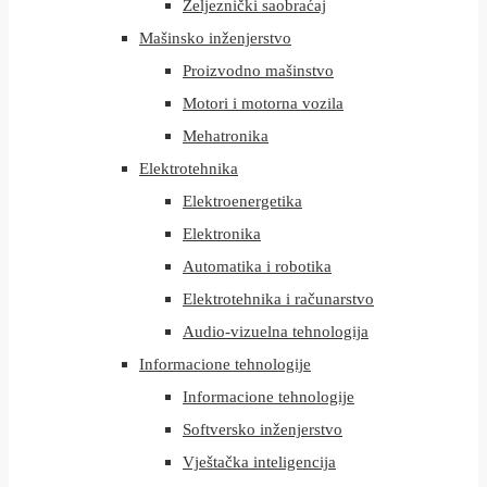
Željeznički saobraćaj
Mašinsko inženjerstvo
Proizvodno mašinstvo
Motori i motorna vozila
Mehatronika
Elektrotehnika
Elektroenergetika
Elektronika
Automatika i robotika
Elektrotehnika i računarstvo
Audio-vizuelna tehnologija
Informacione tehnologije
Informacione tehnologije
Softversko inženjerstvo
Vještačka inteligencija