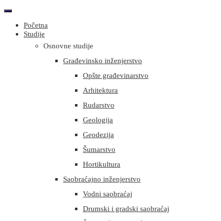
Početna
Studije
Osnovne studije
Građevinsko inženjerstvo
Opšte građevinarstvo
Arhitektura
Rudarstvo
Geologija
Geodezija
Šumarstvo
Hortikultura
Saobraćajno inženjerstvo
Vodni saobraćaj
Drumski i gradski saobraćaj