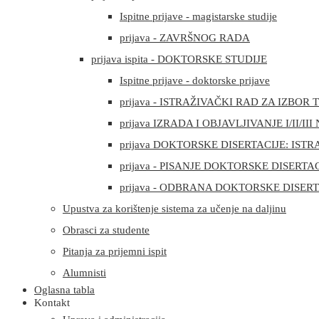
Ispitne prijave - magistarske studije
prijava - ZAVRŠNOG RADA
prijava ispita - DOKTORSKE STUDIJE
Ispitne prijave - doktorske prijave
prijava - ISTRAŽIVAČKI RAD ZA IZBO
prijava IZRADA I OBJAVLJIVANJE I/II/
prijava DOKTORSKE DISERTACIJE: ISTR
prijava - PISANJE DOKTORSKE DISERTA
prijava - ODBRANA DOKTORSKE DISERT
Upustva za korištenje sistema za učenje na daljinu
Obrasci za studente
Pitanja za prijemni ispit
Alumnisti
Oglasna tabla
Kontakt