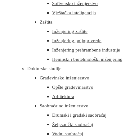
Softversko inženjerstvo
Vještačka inteligencija
Zaštita
Inženjering zaštite
Inženjering poljoprivrede
Inženjering prehrambene industrije
Hemijski i biotehnološki inženjering
Doktorske studije
Građevinsko inženjerstvo
Opšte građevinarstvo
Arhitektura
Saobraćajno inženjerstvo
Drumski i gradski saobraćaj
Željeznički saobraćaj
Vodni saobraćaj