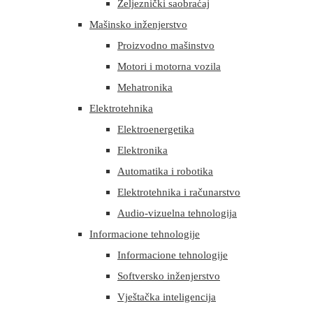
Željeznički saobraćaj
Mašinsko inženjerstvo
Proizvodno mašinstvo
Motori i motorna vozila
Mehatronika
Elektrotehnika
Elektroenergetika
Elektronika
Automatika i robotika
Elektrotehnika i računarstvo
Audio-vizuelna tehnologija
Informacione tehnologije
Informacione tehnologije
Softversko inženjerstvo
Vještačka inteligencija