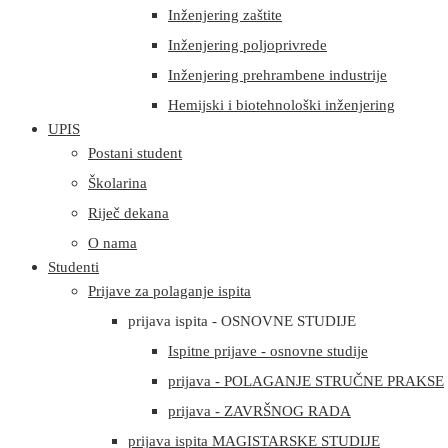
Inženjering zaštite
Inženjering poljoprivrede
Inženjering prehrambene industrije
Hemijski i biotehnološki inženjering
UPIS
Postani student
Školarina
Riječ dekana
O nama
Studenti
Prijave za polaganje ispita
prijava ispita - OSNOVNE STUDIJE
Ispitne prijave - osnovne studije
prijava - POLAGANJE STRUČNE PRAKSE
prijava - ZAVRŠNOG RADA
prijava ispita MAGISTARSKE STUDIJE