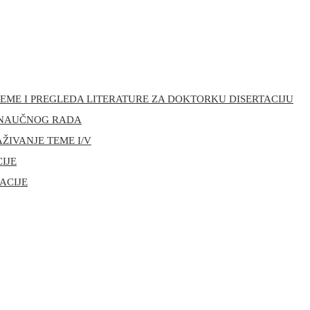
R TEME I PREGLEDA LITERATURE ZA DOKTORKU DISERTACIJU
III NAUČNOG RADA
AŽIVANJE TEME I/V
CIJE
ACIJE