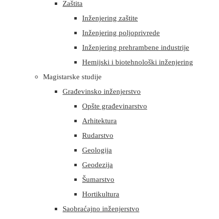
Zaštita
Inženjering zaštite
Inženjering poljoprivrede
Inženjering prehrambene industrije
Hemijski i biotehnološki inženjering
Magistarske studije
Građevinsko inženjerstvo
Opšte građevinarstvo
Arhitektura
Rudarstvo
Geologija
Geodezija
Šumarstvo
Hortikultura
Saobraćajno inženjerstvo