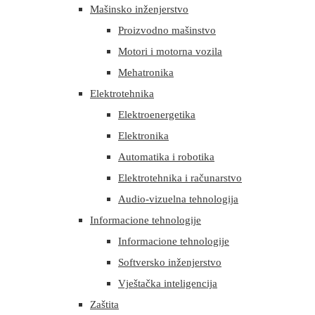
Mašinsko inženjerstvo
Proizvodno mašinstvo
Motori i motorna vozila
Mehatronika
Elektrotehnika
Elektroenergetika
Elektronika
Automatika i robotika
Elektrotehnika i računarstvo
Audio-vizuelna tehnologija
Informacione tehnologije
Informacione tehnologije
Softversko inženjerstvo
Vještačka inteligencija
Zaštita