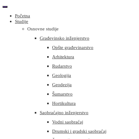
Početna
Studije
Osnovne studije
Građevinsko inženjerstvo
Opšte građevinarstvo
Arhitektura
Rudarstvo
Geologija
Geodezija
Šumarstvo
Hortikultura
Saobraćajno inženjerstvo
Vodni saobraćaj
Drumski i gradski saobraćaj