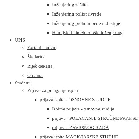
Inženjering zaštite
Inženjering poljoprivrede
Inženjering prehrambene industrije
Hemijski i biotehnološki inženjering
UPIS
Postani student
Školarina
Riječ dekana
O nama
Studenti
Prijave za polaganje ispita
prijava ispita - OSNOVNE STUDIJE
Ispitne prijave - osnovne studije
prijava - POLAGANJE STRUČNE PRAKSE
prijava - ZAVRŠNOG RADA
prijava ispita MAGISTARSKE STUDIJE