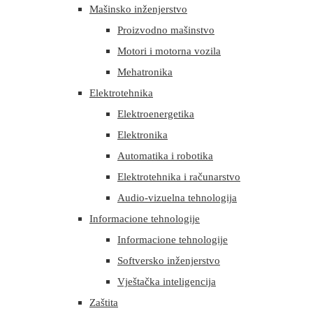
Mašinsko inženjerstvo
Proizvodno mašinstvo
Motori i motorna vozila
Mehatronika
Elektrotehnika
Elektroenergetika
Elektronika
Automatika i robotika
Elektrotehnika i računarstvo
Audio-vizuelna tehnologija
Informacione tehnologije
Informacione tehnologije
Softversko inženjerstvo
Vještačka inteligencija
Zaštita