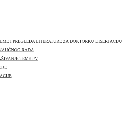
R TEME I PREGLEDA LITERATURE ZA DOKTORKU DISERTACIJU
III NAUČNOG RADA
AŽIVANJE TEME I/V
CIJE
ACIJE