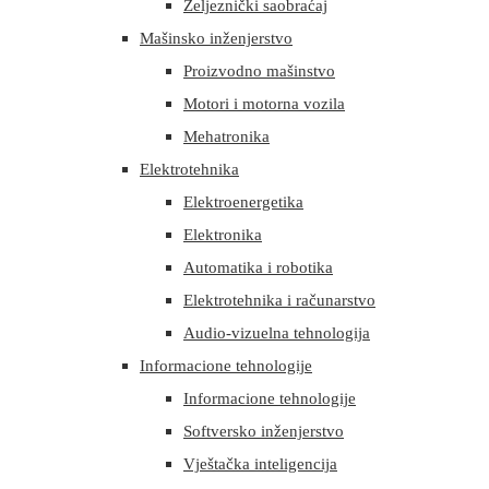
Željeznički saobraćaj
Mašinsko inženjerstvo
Proizvodno mašinstvo
Motori i motorna vozila
Mehatronika
Elektrotehnika
Elektroenergetika
Elektronika
Automatika i robotika
Elektrotehnika i računarstvo
Audio-vizuelna tehnologija
Informacione tehnologije
Informacione tehnologije
Softversko inženjerstvo
Vještačka inteligencija