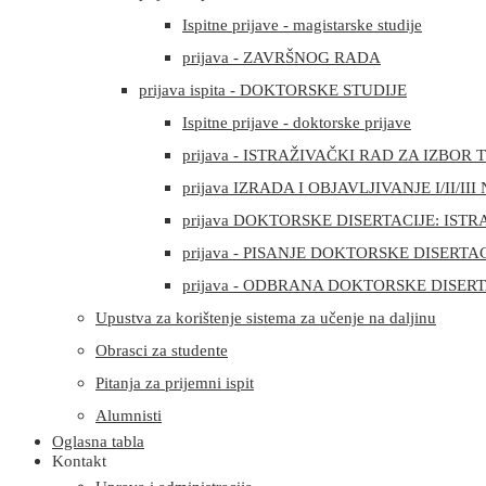
Ispitne prijave - magistarske studije
prijava - ZAVRŠNOG RADA
prijava ispita - DOKTORSKE STUDIJE
Ispitne prijave - doktorske prijave
prijava - ISTRAŽIVAČKI RAD ZA IZBO
prijava IZRADA I OBJAVLJIVANJE I/II/
prijava DOKTORSKE DISERTACIJE: ISTR
prijava - PISANJE DOKTORSKE DISERTA
prijava - ODBRANA DOKTORSKE DISERT
Upustva za korištenje sistema za učenje na daljinu
Obrasci za studente
Pitanja za prijemni ispit
Alumnisti
Oglasna tabla
Kontakt