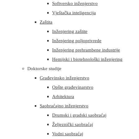
Softversko inženjerstvo
Vještačka inteligencija
Zaštita
Inženjering zaštite
Inženjering poljoprivrede
Inženjering prehrambene industrije
Hemijski i biotehnološki inženjering
Doktorske studije
Građevinsko inženjerstvo
Opšte građevinarstvo
Arhitektura
Saobraćajno inženjerstvo
Drumski i gradski saobraćaj
Željeznički saobraćaj
Vodni saobraćaj