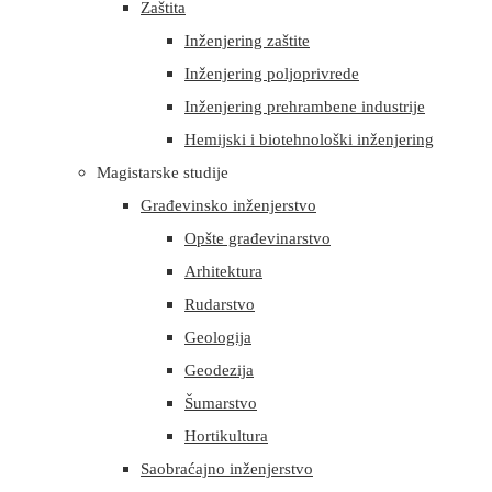
Zaštita
Inženjering zaštite
Inženjering poljoprivrede
Inženjering prehrambene industrije
Hemijski i biotehnološki inženjering
Magistarske studije
Građevinsko inženjerstvo
Opšte građevinarstvo
Arhitektura
Rudarstvo
Geologija
Geodezija
Šumarstvo
Hortikultura
Saobraćajno inženjerstvo