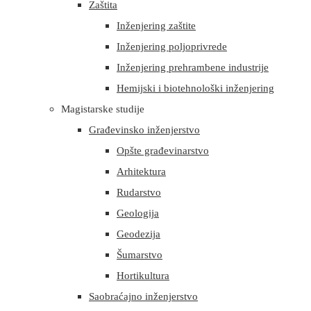
Zaštita
Inženjering zaštite
Inženjering poljoprivrede
Inženjering prehrambene industrije
Hemijski i biotehnološki inženjering
Magistarske studije
Građevinsko inženjerstvo
Opšte građevinarstvo
Arhitektura
Rudarstvo
Geologija
Geodezija
Šumarstvo
Hortikultura
Saobraćajno inženjerstvo