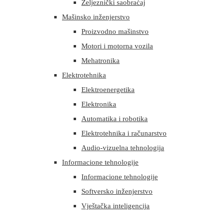
Željeznički saobraćaj
Mašinsko inženjerstvo
Proizvodno mašinstvo
Motori i motorna vozila
Mehatronika
Elektrotehnika
Elektroenergetika
Elektronika
Automatika i robotika
Elektrotehnika i računarstvo
Audio-vizuelna tehnologija
Informacione tehnologije
Informacione tehnologije
Softversko inženjerstvo
Vještačka inteligencija