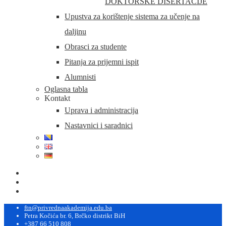
DOKTORSKE DISERTACIJE
Upustva za korištenje sistema za učenje na
daljinu
Obrasci za studente
Pitanja za prijemni ispit
Alumnisti
Oglasna tabla
Kontakt
Uprava i administracija
Nastavnici i saradnici
ftn@privrednaakademija.edu.ba
Petra Kočića br. 6, Brčko distrikt BiH
+387 66 510 808