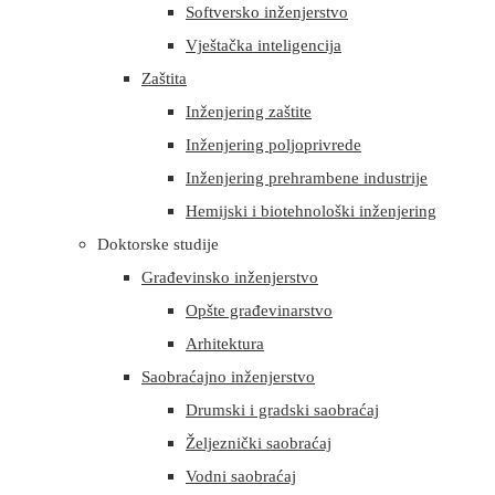
Softversko inženjerstvo
Vještačka inteligencija
Zaštita
Inženjering zaštite
Inženjering poljoprivrede
Inženjering prehrambene industrije
Hemijski i biotehnološki inženjering
Doktorske studije
Građevinsko inženjerstvo
Opšte građevinarstvo
Arhitektura
Saobraćajno inženjerstvo
Drumski i gradski saobraćaj
Željeznički saobraćaj
Vodni saobraćaj