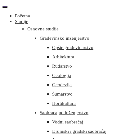
Početna
Studije
Osnovne studije
Građevinsko inženjerstvo
Opšte građevinarstvo
Arhitektura
Rudarstvo
Geologija
Geodezija
Šumarstvo
Hortikultura
Saobraćajno inženjerstvo
Vodni saobraćaj
Drumski i gradski saobraćaj