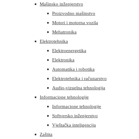
Mašinsko inženjerstvo
Proizvodno mašinstvo
Motori i motorna vozila
Mehatronika
Elektrotehnika
Elektroenergetika
Elektronika
Automatika i robotika
Elektrotehnika i računarstvo
Audio-vizuelna tehnologija
Informacione tehnologije
Informacione tehnologije
Softversko inženjerstvo
Vještačka inteligencija
Zaštita