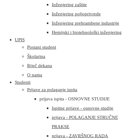
Inženjering zaštite
Inženjering poljoprivrede
Inženjering prehrambene industrije
Hemijski i biotehnološki inženjering
UPIS
Postani student
Školarina
Riječ dekana
O nama
Studenti
Prijave za polaganje ispita
prijava ispita - OSNOVNE STUDIJE
Ispitne prijave - osnovne studije
prijava - POLAGANJE STRUČNE
PRAKSE
prijava - ZAVRŠNOG RADA