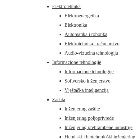
Elektrotehnika
Elektroenergetika
Elektronika
Automatika i robotika
Elektrotehnika i računarstvo
Audio-vizuelna tehnologija
Informacione tehnologije
Informacione tehnologije
Softversko inženjerstvo
Vještačka inteligencija
Zaštita
Inženjering zaštite
Inženjering poljoprivrede
Inženjering prehrambene industrije
Hemijski i biotehnološki inženjering