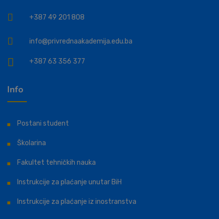
+387 49 201 808
info@privrednaakademija.edu.ba
+387 63 356 377
Info
Postani student
Školarina
Fakultet tehničkih nauka
Instrukcije za plaćanje unutar BiH
Instrukcije za plaćanje iz inostranstva