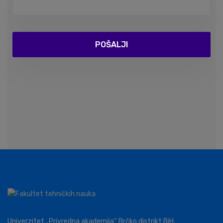
Univerzitet „Privredna akademija“ Brčko distrikt BiH,