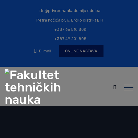
ftn@privrednaakademija.edu.ba
Petra Kočića br. 6, Brčko distrikt BiH
+387 66 510 808
+387 49 201 808
E-mail
ONLINE NASTAVA