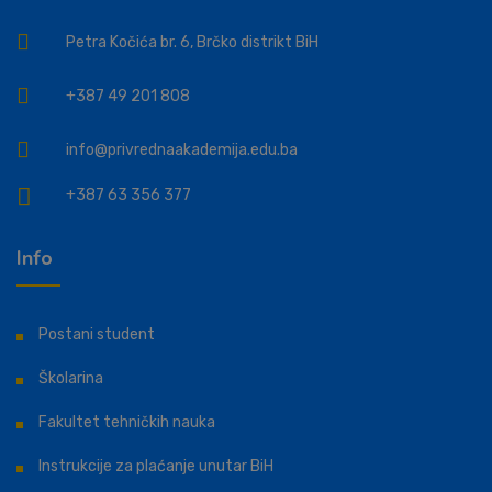
Petra Kočića br. 6, Brčko distrikt BiH
+387 49 201 808
info@privrednaakademija.edu.ba
+387 63 356 377
Info
Postani student
Školarina
Fakultet tehničkih nauka
Instrukcije za plaćanje unutar BiH