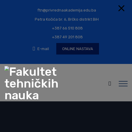
ftn@privrednaakademija.edu.ba
Petra Kočića br. 6, Brčko distrikt BiH
+387 66 510 808
+387 49 201 808
E-mail
ONLINE NASTAVA