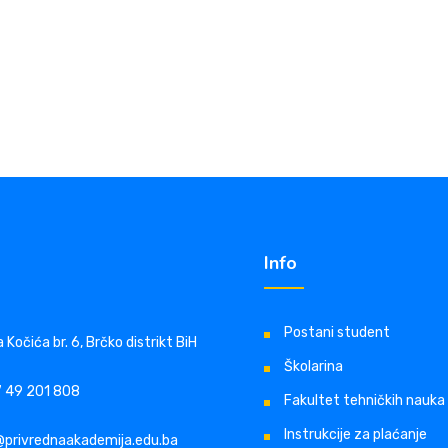
Info
Postani student
 Kočića br. 6, Brčko distrikt BiH
Školarina
 49 201 808
Fakultet tehničkih nauka
Instrukcije za plaćanje
@privrednaakademija.edu.ba