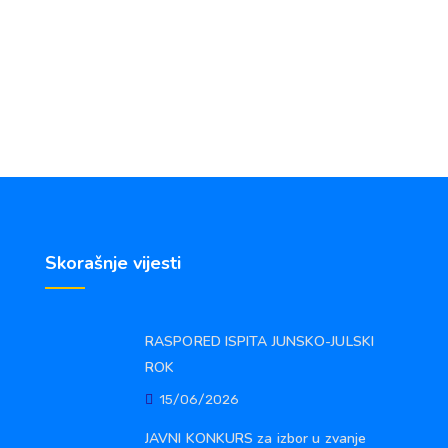
Skorašnje vijesti
RASPORED ISPITA JUNSKO-JULSKI
ROK
15/06/2026
JAVNI KONKURS za izbor u zvanje