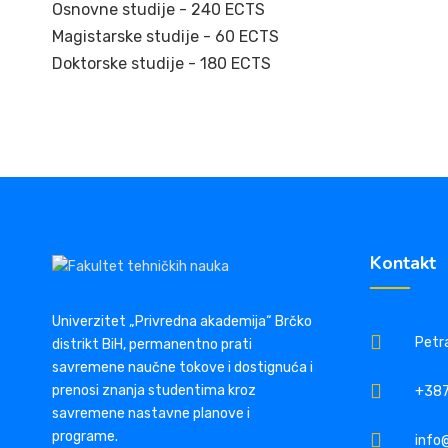
Osnovne studije - 240 ECTS
Magistarske studije - 60 ECTS
Doktorske studije - 180 ECTS
Kontakt
Univerzitet „Privredna akademija“ Brčko
Petra
distrikt BiH, permanentno prati
savremene naučne tokove i dostignuća i
prenosi znanja studentima kroz
+387
savremene nastavne planove i
programe.
info