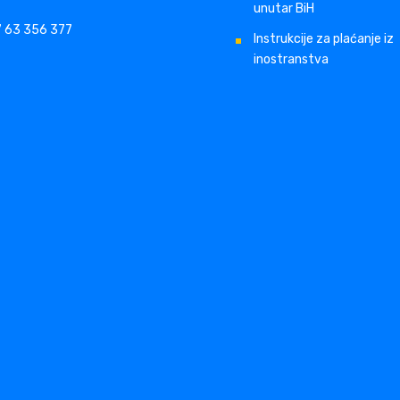
unutar BiH
 63 356 377
Instrukcije za plaćanje iz
inostranstva