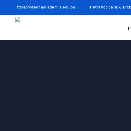
ftn@privrednaakademija.edu.ba
Petra Kočića br. 6, Brčk
P