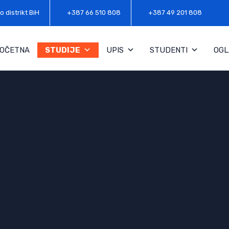
o distrikt BiH
+387 66 510 808
+387 49 201 808
OČETNA
STUDIJE
UPIS
STUDENTI
OGL