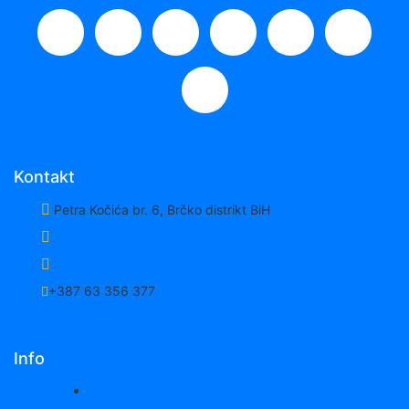
Kontakt
Petra Kočića br. 6, Brčko distrikt BiH
+387 49 201 808
info@privrednaakademija.edu.ba
+387 63 356 377
Info
Postani student