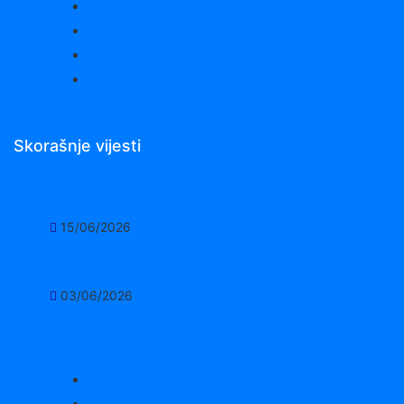
Školarina
Fakultet tehničkih nauka
Instrukcije za plaćanje unutar BiH
Instrukcije za plaćanje iz inostranstva
Skorašnje vijesti
RASPORED ISPITA JUNSKO-JULSKI ROK
15/06/2026
JAVNI KONKURS za izbor u zvanje akademskog osoblja
03/06/2026
O fakultetu
Kontakt