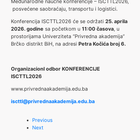
Međunarodne naučne konferencije – ISCTTL2026,
posvećene saobraćaju, transportu i logistici.
Konferencija ISCTTL2026 će se održati
25. aprila
2026. godine
sa početkom u
11:00 časova
, u
prostorijama Univerziteta “Privredna akademija”
Brčko distrikt BiH, na adresi
Petra Kočića broj 6.
OrganizacionI odbor KONFERENCIJE
ISCTTL2026
www.privrednaakademija.edu.ba
iscttl@privrednaakademija.edu.ba
Previous
Next