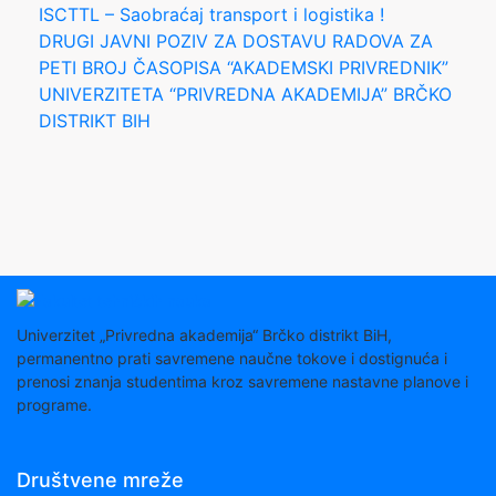
ISCTTL – Saobraćaj transport i logistika !
DRUGI JAVNI POZIV ZA DOSTAVU RADOVA ZA
PETI BROJ ČASOPISA “AKADEMSKI PRIVREDNIK”
UNIVERZITETA “PRIVREDNA AKADEMIJA” BRČKO
DISTRIKT BIH
Univerzitet „Privredna akademija“ Brčko distrikt BiH,
permanentno prati savremene naučne tokove i dostignuća i
prenosi znanja studentima kroz savremene nastavne planove i
programe.
Društvene mreže