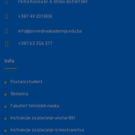
Petra Kočića br. 6, Brčko distrikt BiH
+387 49 201 808
info@privrednaakademija.edu.ba
+387 63 356 377
Info
Postani student
Školarina
Fakultet tehničkih nauka
Instrukcije za plaćanje unutar BiH
Instrukcije za plaćanje iz inostranstva