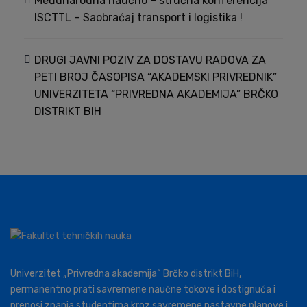
Međunarodna naučno – stručna konferencija
ISCTTL – Saobraćaj transport i logistika !
DRUGI JAVNI POZIV ZA DOSTAVU RADOVA ZA
PETI BROJ ČASOPISA “AKADEMSKI PRIVREDNIK”
UNIVERZITETA “PRIVREDNA AKADEMIJA” BRČKO
DISTRIKT BIH
Univerzitet „Privredna akademija“ Brčko distrikt BiH,
permanentno prati savremene naučne tokove i dostignuća i
prenosi znanja studentima kroz savremene nastavne planove i