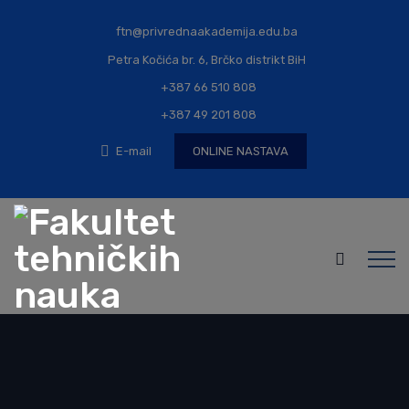
ftn@privrednaakademija.edu.ba
Petra Kočića br. 6, Brčko distrikt BiH
+387 66 510 808
+387 49 201 808
E-mail
ONLINE NASTAVA