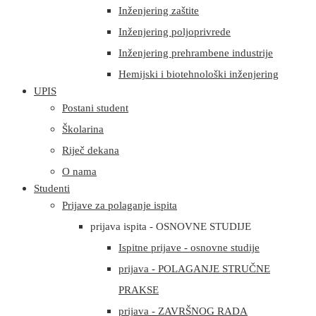
Inženjering zaštite
Inženjering poljoprivrede
Inženjering prehrambene industrije
Hemijski i biotehnološki inženjering
UPIS
Postani student
Školarina
Riječ dekana
O nama
Studenti
Prijave za polaganje ispita
prijava ispita - OSNOVNE STUDIJE
Ispitne prijave - osnovne studije
prijava - POLAGANJE STRUČNE
PRAKSE
prijava - ZAVRŠNOG RADA