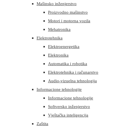
Mašinsko inženjerstvo
Proizvodno mašinstvo
Motori i motorna vozila
Mehatronika
Elektrotehnika
Elektroenergetika
Elektronika
Automatika i robotika
Elektrotehnika i računarstvo
Audio-vizuelna tehnologija
Informacione tehnologije
Informacione tehnologije
Softversko inženjerstvo
Vještačka inteligencija
Zaštita