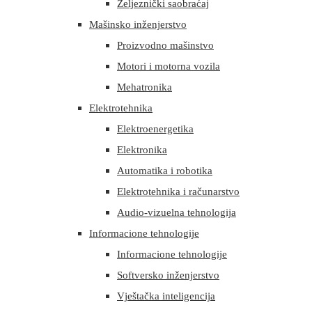
Željeznički saobraćaj
Mašinsko inženjerstvo
Proizvodno mašinstvo
Motori i motorna vozila
Mehatronika
Elektrotehnika
Elektroenergetika
Elektronika
Automatika i robotika
Elektrotehnika i računarstvo
Audio-vizuelna tehnologija
Informacione tehnologije
Informacione tehnologije
Softversko inženjerstvo
Vještačka inteligencija