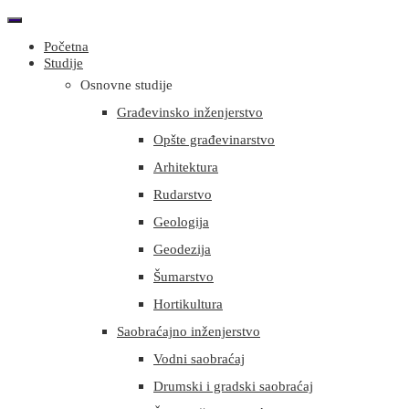
Početna
Studije
Osnovne studije
Građevinsko inženjerstvo
Opšte građevinarstvo
Arhitektura
Rudarstvo
Geologija
Geodezija
Šumarstvo
Hortikultura
Saobraćajno inženjerstvo
Vodni saobraćaj
Drumski i gradski saobraćaj