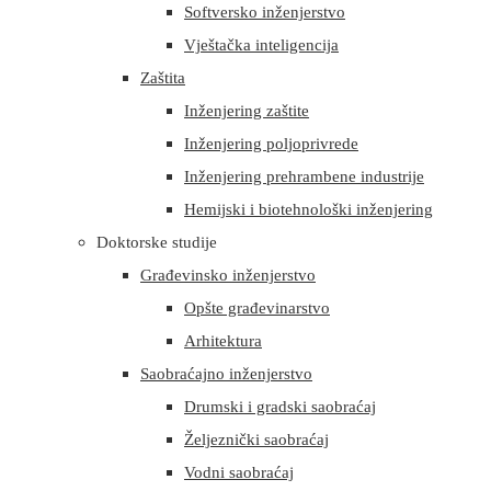
Softversko inženjerstvo
Vještačka inteligencija
Zaštita
Inženjering zaštite
Inženjering poljoprivrede
Inženjering prehrambene industrije
Hemijski i biotehnološki inženjering
Doktorske studije
Građevinsko inženjerstvo
Opšte građevinarstvo
Arhitektura
Saobraćajno inženjerstvo
Drumski i gradski saobraćaj
Željeznički saobraćaj
Vodni saobraćaj