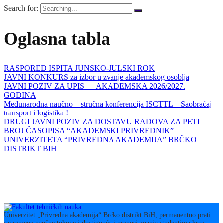
Search for:
Oglasna tabla
RASPORED ISPITA JUNSKO-JULSKI ROK
JAVNI KONKURS za izbor u zvanje akademskog osoblja
JAVNI POZIV ZA UPIS — AKADEMSKA 2026/2027.
GODINA
Međunarodna naučno – stručna konferencija ISCTTL – Saobraćaj
transport i logistika !
DRUGI JAVNI POZIV ZA DOSTAVU RADOVA ZA PETI
BROJ ČASOPISA “AKADEMSKI PRIVREDNIK”
UNIVERZITETA “PRIVREDNA AKADEMIJA” BRČKO
DISTRIKT BIH
Univerzitet „Privredna akademija“ Brčko distrikt BiH, permanentno prati
savremene naučne tokove i dostignuća i prenosi znanja studentima kroz