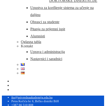
DOKTORSKE DISERTACIJE
Upustva za korištenje sistema za učenje na
daljinu
Obrasci za studente
Pitanja za prijemni ispit
Alumnisti
Oglasna tabla
Kontakt
Uprava i administracija
Nastavnici i saradnici
ftn@privrednaakademija.edu.ba
Petra Kočića br. 6, Brčko distrikt BiH
+387 66 510 808