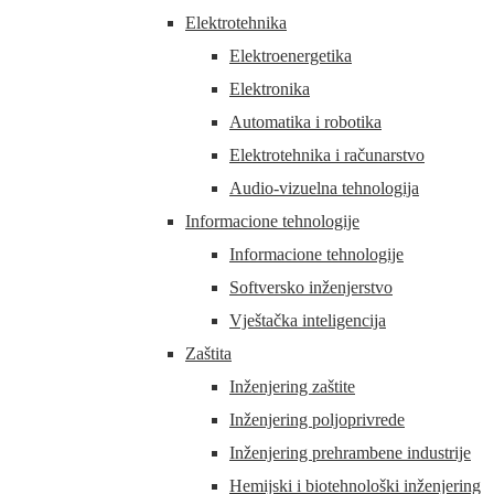
Elektrotehnika
Elektroenergetika
Elektronika
Automatika i robotika
Elektrotehnika i računarstvo
Audio-vizuelna tehnologija
Informacione tehnologije
Informacione tehnologije
Softversko inženjerstvo
Vještačka inteligencija
Zaštita
Inženjering zaštite
Inženjering poljoprivrede
Inženjering prehrambene industrije
Hemijski i biotehnološki inženjering