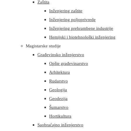
Zaštita
Inženjering zaštite
Inženjering poljoprivrede
Inženjering prehrambene industrije
Hemijski i biotehnološki inženjering
Magistarske studije
Građevinsko inženjerstvo
Opšte građevinarstvo
Arhitektura
Rudarstvo
Geologija
Geodezija
Šumarstvo
Hortikultura
Saobraćajno inženjerstvo