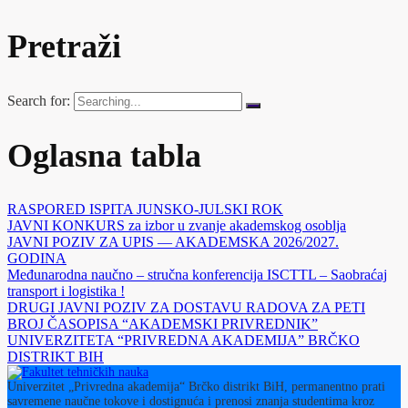
Pretraži
Search for:
Oglasna tabla
RASPORED ISPITA JUNSKO-JULSKI ROK
JAVNI KONKURS za izbor u zvanje akademskog osoblja
JAVNI POZIV ZA UPIS — AKADEMSKA 2026/2027.
GODINA
Međunarodna naučno – stručna konferencija ISCTTL – Saobraćaj
transport i logistika !
DRUGI JAVNI POZIV ZA DOSTAVU RADOVA ZA PETI
BROJ ČASOPISA “AKADEMSKI PRIVREDNIK”
UNIVERZITETA “PRIVREDNA AKADEMIJA” BRČKO
DISTRIKT BIH
Univerzitet „Privredna akademija“ Brčko distrikt BiH, permanentno prati
savremene naučne tokove i dostignuća i prenosi znanja studentima kroz