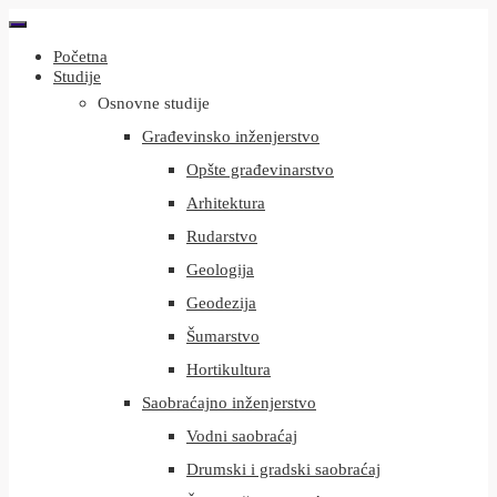
Početna
Studije
Osnovne studije
Građevinsko inženjerstvo
Opšte građevinarstvo
Arhitektura
Rudarstvo
Geologija
Geodezija
Šumarstvo
Hortikultura
Saobraćajno inženjerstvo
Vodni saobraćaj
Drumski i gradski saobraćaj