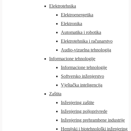
Elektrotehnika
Elektroenergetika
Elektronika
Automatika i robotika
Elektrotehnika i računarstvo
Audio-vizuelna tehnologija
Informacione tehnologije
Informacione tehnologije
Softversko inženjerstvo
Vještačka inteligencija
Zaštita
Inženjering zaštite
Inženjering poljoprivrede
Inženjering prehrambene industrije
Hemijski i biotehnološki inženjering