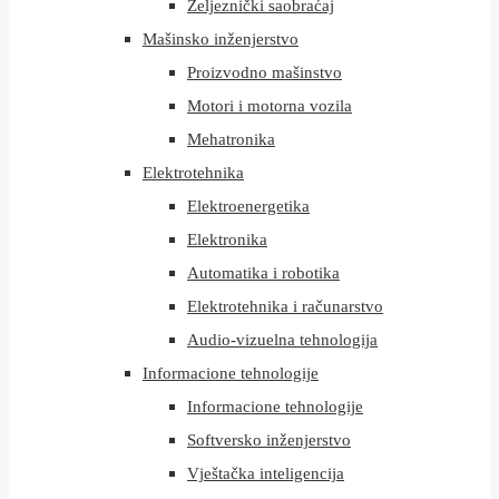
Željeznički saobraćaj
Mašinsko inženjerstvo
Proizvodno mašinstvo
Motori i motorna vozila
Mehatronika
Elektrotehnika
Elektroenergetika
Elektronika
Automatika i robotika
Elektrotehnika i računarstvo
Audio-vizuelna tehnologija
Informacione tehnologije
Informacione tehnologije
Softversko inženjerstvo
Vještačka inteligencija