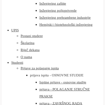
Inženjering zaštite
Inženjering poljoprivrede
Inženjering prehrambene industrije
Hemijski i biotehnološki inženjering
UPIS
Postani student
Školarina
Riječ dekana
O nama
Studenti
Prijave za polaganje ispita
prijava ispita - OSNOVNE STUDIJE
Ispitne prijave - osnovne studije
prijava - POLAGANJE STRUČNE
PRAKSE
prijava - ZAVRŠNOG RADA