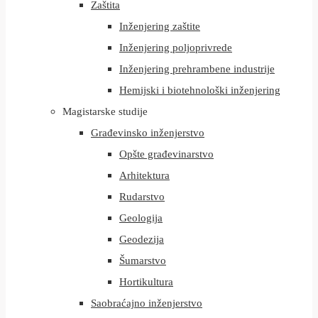
Zaštita
Inženjering zaštite
Inženjering poljoprivrede
Inženjering prehrambene industrije
Hemijski i biotehnološki inženjering
Magistarske studije
Građevinsko inženjerstvo
Opšte građevinarstvo
Arhitektura
Rudarstvo
Geologija
Geodezija
Šumarstvo
Hortikultura
Saobraćajno inženjerstvo