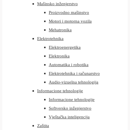
Mašinsko inženjerstvo
Proizvodno mašinstvo
Motori i motorna vozila
Mehatronika
Elektrotehnika
Elektroenergetika
Elektronika
Automatika i robotika
Elektrotehnika i računarstvo
Audio-vizuelna tehnologija
Informacione tehnologije
Informacione tehnologije
Softversko inženjerstvo
Vještačka inteligencija
Zaštita