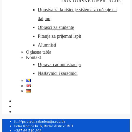
DOKTORSKE DISERTACIJE
Upustva za korištenje sistema za učenje na
daljinu
Obrasci za studente
Pitanja za prijemni ispit
Alumnisti
Oglasna tabla
Kontakt
Uprava i administracija
Nastavnici i saradnici
ftn@privrednaakademija.edu.ba
Petra Kočića br. 6, Brčko distrikt BiH
+387 66 510 808