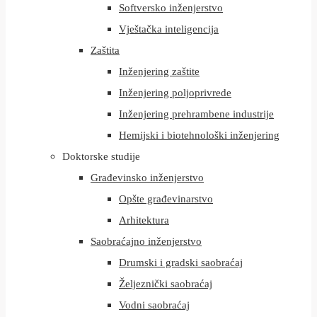
Softversko inženjerstvo
Vještačka inteligencija
Zaštita
Inženjering zaštite
Inženjering poljoprivrede
Inženjering prehrambene industrije
Hemijski i biotehnološki inženjering
Doktorske studije
Građevinsko inženjerstvo
Opšte građevinarstvo
Arhitektura
Saobraćajno inženjerstvo
Drumski i gradski saobraćaj
Željeznički saobraćaj
Vodni saobraćaj