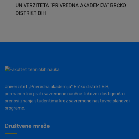
UNIVERZITETA “PRIVREDNA AKADEMIJA” BRČKO
DISTRIKT BIH
Univerzitet „Privredna akademija“ Brčko distrikt BiH,
permanentno prati savremene naučne tokove i dostignuća i
prenosi znanja studentima kroz savremene nastavne planove i
programe.
Društvene mreže