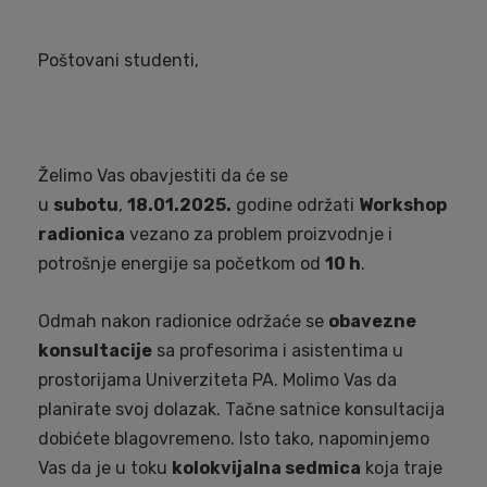
Poštovani studenti,
Želimo Vas obavjestiti da će se
u
subotu
,
18.01.2025.
godine održati
Workshop
radionica
vezano za problem proizvodnje i
potrošnje energije sa početkom od
10 h
.
Odmah nakon radionice održaće se
obavezne
konsultacije
sa profesorima i asistentima u
prostorijama Univerziteta PA. Molimo Vas da
planirate svoj dolazak. Tačne satnice konsultacija
dobićete blagovremeno. Isto tako, napominjemo
Vas da je u toku
kolokvijalna sedmica
koja traje