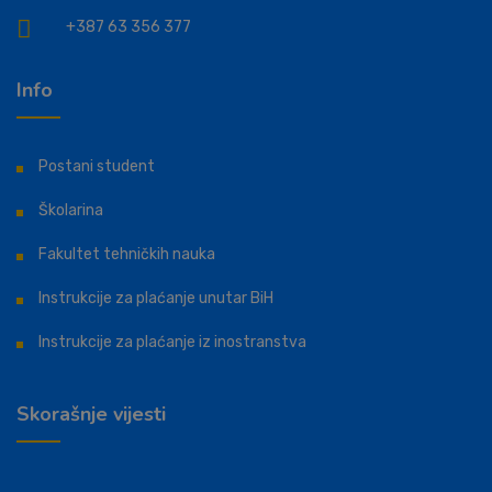
+387 63 356 377
Info
Postani student
Školarina
Fakultet tehničkih nauka
Instrukcije za plaćanje unutar BiH
Instrukcije za plaćanje iz inostranstva
Skorašnje vijesti