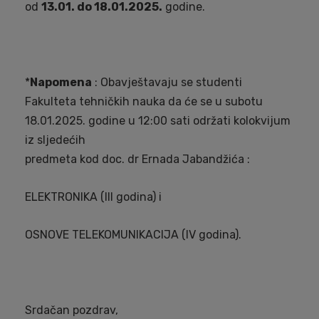
od
13.01. do 18.01.2025.
godine.
*
Napomena
: Obavještavaju se studenti
Fakulteta tehničkih nauka da će se u subotu
18.01.2025. godine u 12:00 sati održati kolokvijum
iz sljedećih
predmeta kod doc. dr Ernada Jabandžića :
ELEKTRONIKA (III godina) i
OSNOVE TELEKOMUNIKACIJA (IV godina).
Srdačan pozdrav,