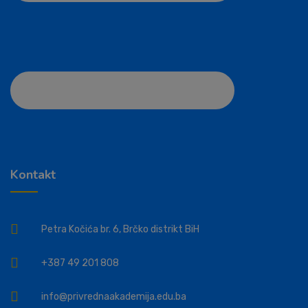
Kontakt
Petra Kočića br. 6, Brčko distrikt BiH
+387 49 201 808
info@privrednaakademija.edu.ba