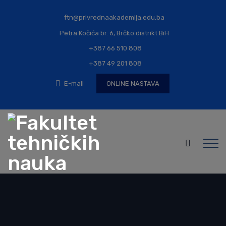
ftn@privrednaakademija.edu.ba
Petra Kočića br. 6, Brčko distrikt BiH
+387 66 510 808
+387 49 201 808
E-mail
ONLINE NASTAVA