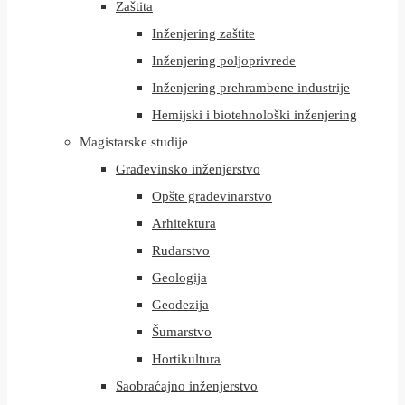
Zaštita
Inženjering zaštite
Inženjering poljoprivrede
Inženjering prehrambene industrije
Hemijski i biotehnološki inženjering
Magistarske studije
Građevinsko inženjerstvo
Opšte građevinarstvo
Arhitektura
Rudarstvo
Geologija
Geodezija
Šumarstvo
Hortikultura
Saobraćajno inženjerstvo