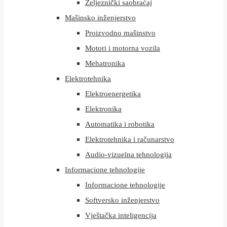
Željeznički saobraćaj
Mašinsko inženjerstvo
Proizvodno mašinstvo
Motori i motorna vozila
Mehatronika
Elektrotehnika
Elektroenergetika
Elektronika
Automatika i robotika
Elektrotehnika i računarstvo
Audio-vizuelna tehnologija
Informacione tehnologije
Informacione tehnologije
Softversko inženjerstvo
Vještačka inteligencija