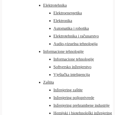
Elektrotehnika
Elektroenergetika
Elektronika
Automatika i robotika
Elektrotehnika i računarstvo
Audio-vizuelna tehnologija
Informacione tehnologije
Informacione tehnologije
Softversko inženjerstvo
Vještačka inteligencija
Zaštita
Inženjering zaštite
Inženjering poljoprivrede
Inženjering prehrambene industrije
Hemijski i biotehnološki inženjering