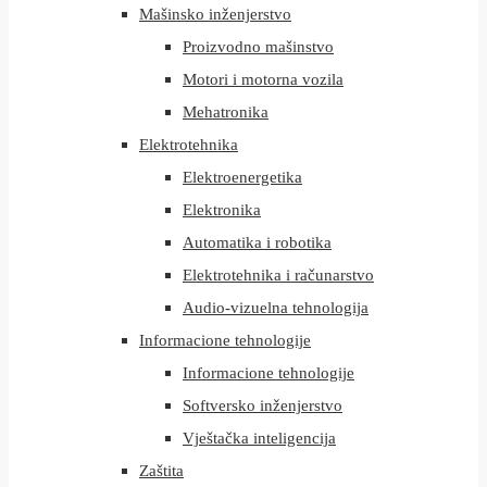
Mašinsko inženjerstvo
Proizvodno mašinstvo
Motori i motorna vozila
Mehatronika
Elektrotehnika
Elektroenergetika
Elektronika
Automatika i robotika
Elektrotehnika i računarstvo
Audio-vizuelna tehnologija
Informacione tehnologije
Informacione tehnologije
Softversko inženjerstvo
Vještačka inteligencija
Zaštita