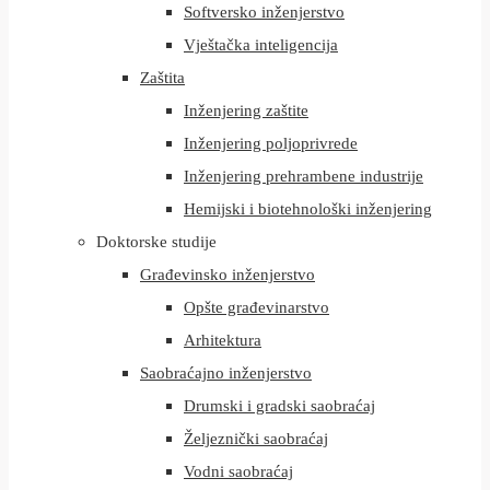
Softversko inženjerstvo
Vještačka inteligencija
Zaštita
Inženjering zaštite
Inženjering poljoprivrede
Inženjering prehrambene industrije
Hemijski i biotehnološki inženjering
Doktorske studije
Građevinsko inženjerstvo
Opšte građevinarstvo
Arhitektura
Saobraćajno inženjerstvo
Drumski i gradski saobraćaj
Željeznički saobraćaj
Vodni saobraćaj