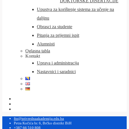
DOKTORSKE DISERTACIJE
Upustva za korištenje sistema za učenje na
daljinu
Obrasci za studente
Pitanja za prijemni ispit
Alumnisti
Oglasna tabla
Kontakt
Uprava i administracija
Nastavnici i saradnici
ftn@privrednaakademija.edu.ba
Petra Kočića br. 6, Brčko distrikt BiH
+387 66 510 808