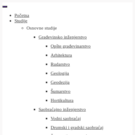
Početna
Studije
Osnovne studije
Građevinsko inženjerstvo
Opšte građevinarstvo
Arhitektura
Rudarstvo
Geologija
Geodezija
Šumarstvo
Hortikultura
Saobraćajno inženjerstvo
Vodni saobraćaj
Drumski i gradski saobraćaj