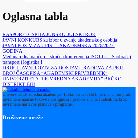
Oglasna tabla
RASPORED ISPITA JUNSKO-JULSKI ROK
JAVNI KONKURS za izbor u zvanje akademskog osoblja
JAVNI POZIV ZA UPIS — AKADEMSKA 2026/2027.
GODINA
Međunarodna naučno – stručna konferencija ISCTTL – Saobraćaj
transport i logistika !
DRUGI JAVNI POZIV ZA DOSTAVU RADOVA ZA PETI
BROJ ČASOPISA “AKADEMSKI PRIVREDNIK”
UNIVERZITETA “PRIVREDNA AKADEMIJA” BRČKO
DISTRIKT BIH
Univerzitet „Privredna akademija“ Brčko distrikt BiH, permanentno prati
savremene naučne tokove i dostignuća i prenosi znanja studentima kroz
savremene nastavne planove i programe.
Društvene mreže