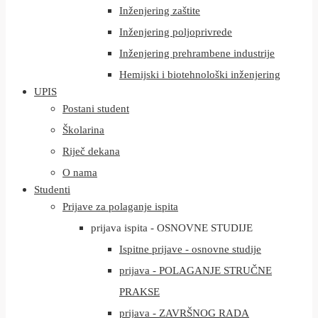
Inženjering zaštite
Inženjering poljoprivrede
Inženjering prehrambene industrije
Hemijski i biotehnološki inženjering
UPIS
Postani student
Školarina
Riječ dekana
O nama
Studenti
Prijave za polaganje ispita
prijava ispita - OSNOVNE STUDIJE
Ispitne prijave - osnovne studije
prijava - POLAGANJE STRUČNE
PRAKSE
prijava - ZAVRŠNOG RADA