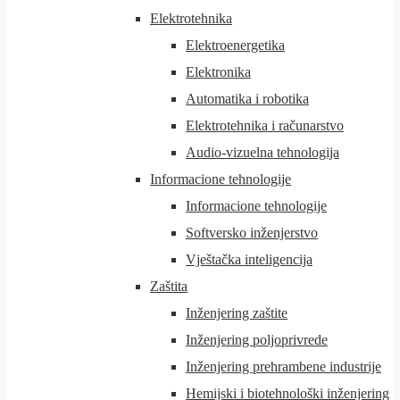
Elektrotehnika
Elektroenergetika
Elektronika
Automatika i robotika
Elektrotehnika i računarstvo
Audio-vizuelna tehnologija
Informacione tehnologije
Informacione tehnologije
Softversko inženjerstvo
Vještačka inteligencija
Zaštita
Inženjering zaštite
Inženjering poljoprivrede
Inženjering prehrambene industrije
Hemijski i biotehnološki inženjering