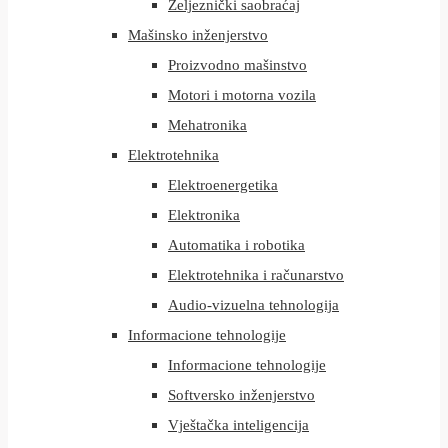
Željeznički saobraćaj
Mašinsko inženjerstvo
Proizvodno mašinstvo
Motori i motorna vozila
Mehatronika
Elektrotehnika
Elektroenergetika
Elektronika
Automatika i robotika
Elektrotehnika i računarstvo
Audio-vizuelna tehnologija
Informacione tehnologije
Informacione tehnologije
Softversko inženjerstvo
Vještačka inteligencija