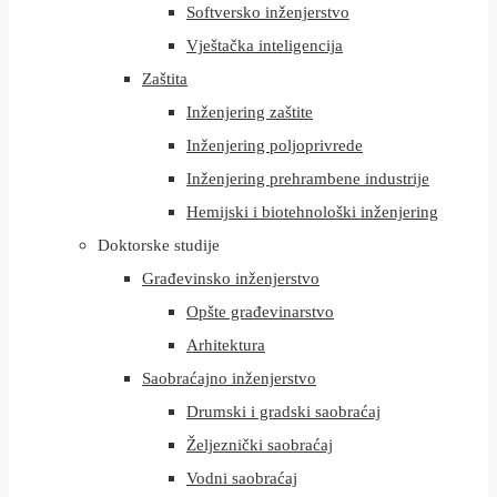
Softversko inženjerstvo
Vještačka inteligencija
Zaštita
Inženjering zaštite
Inženjering poljoprivrede
Inženjering prehrambene industrije
Hemijski i biotehnološki inženjering
Doktorske studije
Građevinsko inženjerstvo
Opšte građevinarstvo
Arhitektura
Saobraćajno inženjerstvo
Drumski i gradski saobraćaj
Željeznički saobraćaj
Vodni saobraćaj