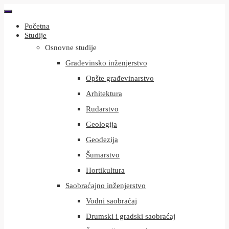
Početna
Studije
Osnovne studije
Građevinsko inženjerstvo
Opšte građevinarstvo
Arhitektura
Rudarstvo
Geologija
Geodezija
Šumarstvo
Hortikultura
Saobraćajno inženjerstvo
Vodni saobraćaj
Drumski i gradski saobraćaj