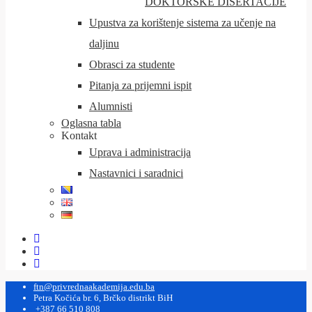
DOKTORSKE DISERTACIJE
Upustva za korištenje sistema za učenje na
daljinu
Obrasci za studente
Pitanja za prijemni ispit
Alumnisti
Oglasna tabla
Kontakt
Uprava i administracija
Nastavnici i saradnici
ftn@privrednaakademija.edu.ba
Petra Kočića br. 6, Brčko distrikt BiH
+387 66 510 808