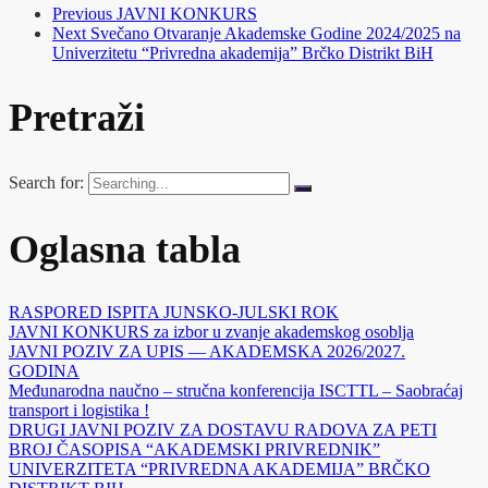
Previous
JAVNI KONKURS
Next
Svečano Otvaranje Akademske Godine 2024/2025 na
Univerzitetu “Privredna akademija” Brčko Distrikt BiH
Pretraži
Search for:
Oglasna tabla
RASPORED ISPITA JUNSKO-JULSKI ROK
JAVNI KONKURS za izbor u zvanje akademskog osoblja
JAVNI POZIV ZA UPIS — AKADEMSKA 2026/2027.
GODINA
Međunarodna naučno – stručna konferencija ISCTTL – Saobraćaj
transport i logistika !
DRUGI JAVNI POZIV ZA DOSTAVU RADOVA ZA PETI
BROJ ČASOPISA “AKADEMSKI PRIVREDNIK”
UNIVERZITETA “PRIVREDNA AKADEMIJA” BRČKO