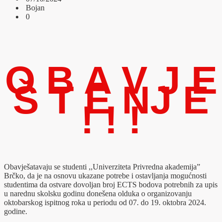
Bojan
0
O B A V J E
Š T E NJ E
! ! !
Obavješatavaju se studenti ,,Univerziteta Privredna akademija”
Brčko, da je na osnovu ukazane potrebe i ostavljanja mogućnosti
studentima da ostvare dovoljan broj ECTS bodova potrebnih za upis
u narednu skolsku godinu donešena olduka o organizovanju
oktobarskog ispitnog roka u periodu od 07. do 19. oktobra 2024.
godine.