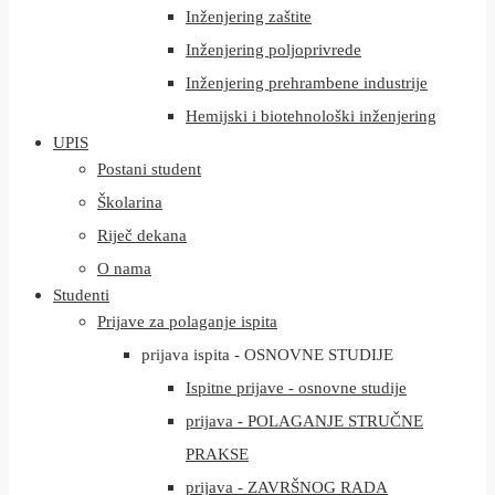
Inženjering zaštite
Inženjering poljoprivrede
Inženjering prehrambene industrije
Hemijski i biotehnološki inženjering
UPIS
Postani student
Školarina
Riječ dekana
O nama
Studenti
Prijave za polaganje ispita
prijava ispita - OSNOVNE STUDIJE
Ispitne prijave - osnovne studije
prijava - POLAGANJE STRUČNE
PRAKSE
prijava - ZAVRŠNOG RADA