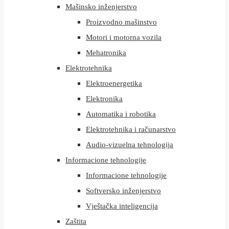
Mašinsko inženjerstvo
Proizvodno mašinstvo
Motori i motorna vozila
Mehatronika
Elektrotehnika
Elektroenergetika
Elektronika
Automatika i robotika
Elektrotehnika i računarstvo
Audio-vizuelna tehnologija
Informacione tehnologije
Informacione tehnologije
Softversko inženjerstvo
Vještačka inteligencija
Zaštita