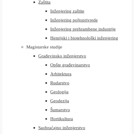
Zaštita
Inženjering zaštite
Inženjering poljoprivrede
Inženjering prehrambene industrije
Hemijski i biotehnološki inženjering
Magistarske studije
Građevinsko inženjerstvo
Opšte građevinarstvo
Arhitektura
Rudarstvo
Geologija
Geodezija
Šumarstvo
Hortikultura
Saobraćajno inženjerstvo