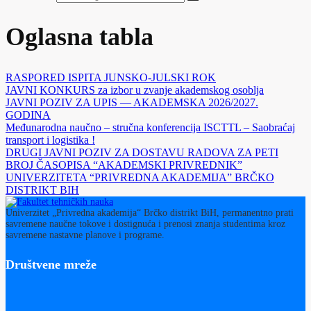
Oglasna tabla
RASPORED ISPITA JUNSKO-JULSKI ROK
JAVNI KONKURS za izbor u zvanje akademskog osoblja
JAVNI POZIV ZA UPIS — AKADEMSKA 2026/2027.
GODINA
Međunarodna naučno – stručna konferencija ISCTTL – Saobraćaj
transport i logistika !
DRUGI JAVNI POZIV ZA DOSTAVU RADOVA ZA PETI
BROJ ČASOPISA “AKADEMSKI PRIVREDNIK”
UNIVERZITETA “PRIVREDNA AKADEMIJA” BRČKO
DISTRIKT BIH
Univerzitet „Privredna akademija“ Brčko distrikt BiH, permanentno prati
savremene naučne tokove i dostignuća i prenosi znanja studentima kroz
savremene nastavne planove i programe.
Društvene mreže