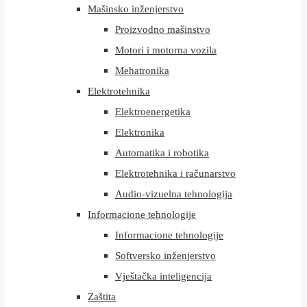
Mašinsko inženjerstvo
Proizvodno mašinstvo
Motori i motorna vozila
Mehatronika
Elektrotehnika
Elektroenergetika
Elektronika
Automatika i robotika
Elektrotehnika i računarstvo
Audio-vizuelna tehnologija
Informacione tehnologije
Informacione tehnologije
Softversko inženjerstvo
Vještačka inteligencija
Zaštita