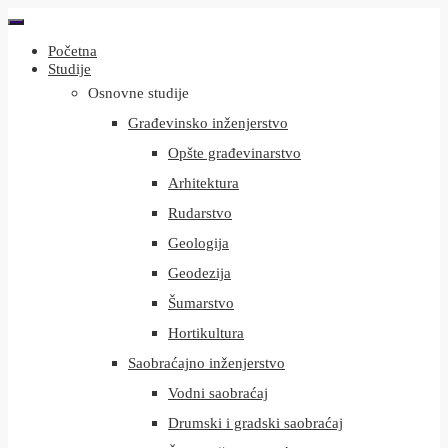
Početna
Studije
Osnovne studije
Građevinsko inženjerstvo
Opšte građevinarstvo
Arhitektura
Rudarstvo
Geologija
Geodezija
Šumarstvo
Hortikultura
Saobraćajno inženjerstvo
Vodni saobraćaj
Drumski i gradski saobraćaj