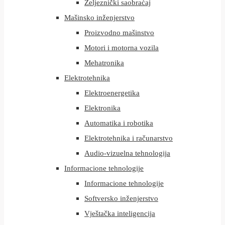
Željeznički saobraćaj
Mašinsko inženjerstvo
Proizvodno mašinstvo
Motori i motorna vozila
Mehatronika
Elektrotehnika
Elektroenergetika
Elektronika
Automatika i robotika
Elektrotehnika i računarstvo
Audio-vizuelna tehnologija
Informacione tehnologije
Informacione tehnologije
Softversko inženjerstvo
Vještačka inteligencija