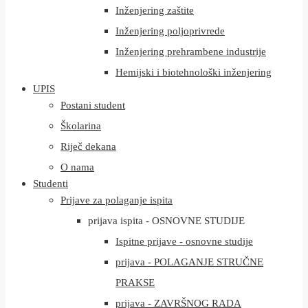
Inženjering zaštite
Inženjering poljoprivrede
Inženjering prehrambene industrije
Hemijski i biotehnološki inženjering
UPIS
Postani student
Školarina
Riječ dekana
O nama
Studenti
Prijave za polaganje ispita
prijava ispita - OSNOVNE STUDIJE
Ispitne prijave - osnovne studije
prijava - POLAGANJE STRUČNE
PRAKSE
prijava - ZAVRŠNOG RADA