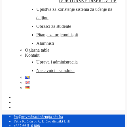
DOKTORSKE DISERTACIJE
Upustva za korištenje sistema za učenje na
daljinu
Obrasci za studente
Pitanja za prijemni ispit
Alumnisti
Oglasna tabla
Kontakt
Uprava i administracija
Nastavnici i saradnici
ftn@privrednaakademija.edu.ba
Petra Kočića br. 6, Brčko distrikt BiH
+387 66 510 808