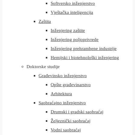
Softversko inženjerstvo
Vještačka inteligencija
Zaštita
Inženjering zaštite
Inženjering poljoprivrede
Inženjering prehrambene industrije
Hemijski i biotehnološki inženjering
Doktorske studije
Građevinsko inženjerstvo
Opšte građevinarstvo
Arhitektura
Saobraćajno inženjerstvo
Drumski i gradski saobraćaj
Željeznički saobraćaj
Vodni saobraćaj