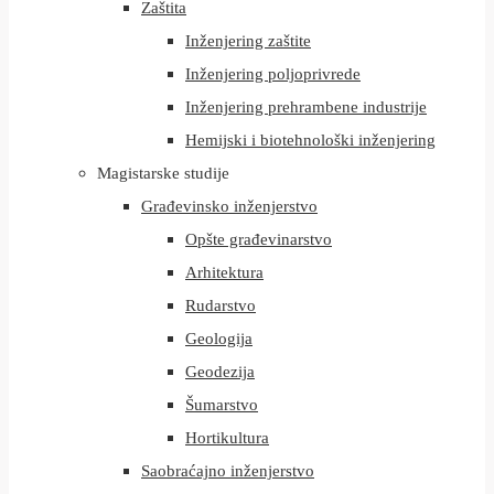
Zaštita
Inženjering zaštite
Inženjering poljoprivrede
Inženjering prehrambene industrije
Hemijski i biotehnološki inženjering
Magistarske studije
Građevinsko inženjerstvo
Opšte građevinarstvo
Arhitektura
Rudarstvo
Geologija
Geodezija
Šumarstvo
Hortikultura
Saobraćajno inženjerstvo