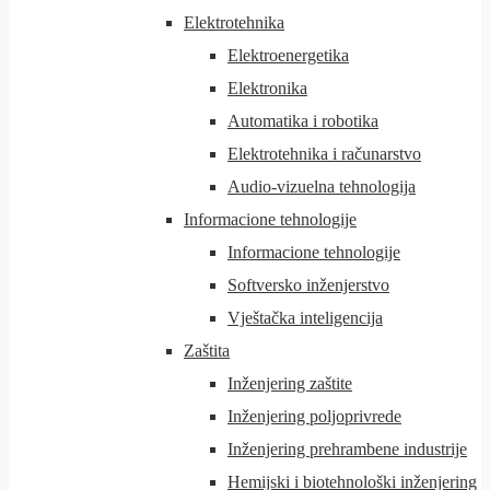
Elektrotehnika
Elektroenergetika
Elektronika
Automatika i robotika
Elektrotehnika i računarstvo
Audio-vizuelna tehnologija
Informacione tehnologije
Informacione tehnologije
Softversko inženjerstvo
Vještačka inteligencija
Zaštita
Inženjering zaštite
Inženjering poljoprivrede
Inženjering prehrambene industrije
Hemijski i biotehnološki inženjering