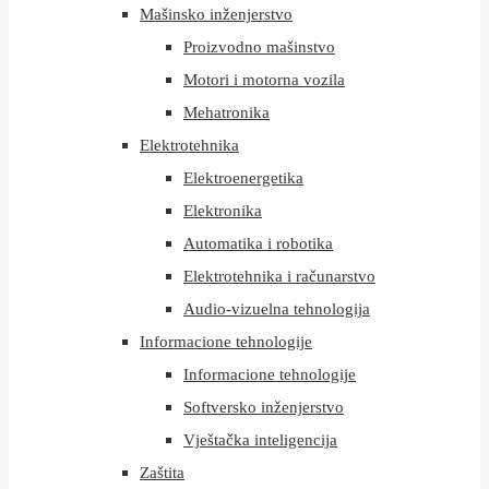
Mašinsko inženjerstvo
Proizvodno mašinstvo
Motori i motorna vozila
Mehatronika
Elektrotehnika
Elektroenergetika
Elektronika
Automatika i robotika
Elektrotehnika i računarstvo
Audio-vizuelna tehnologija
Informacione tehnologije
Informacione tehnologije
Softversko inženjerstvo
Vještačka inteligencija
Zaštita