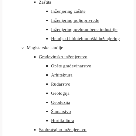
Zaštita
Inženjering zaštite
Inženjering poljoprivrede
Inženjering prehrambene industrije
Hemijski i biotehnološki inženjering
Magistarske studije
Građevinsko inženjerstvo
Opšte građevinarstvo
Arhitektura
Rudarstvo
Geologija
Geodezija
Šumarstvo
Hortikultura
Saobraćajno inženjerstvo