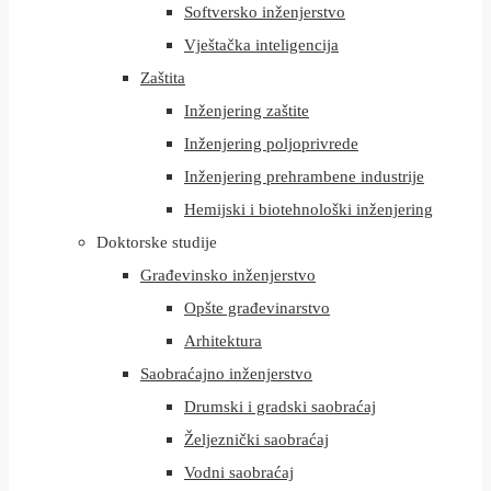
Softversko inženjerstvo
Vještačka inteligencija
Zaštita
Inženjering zaštite
Inženjering poljoprivrede
Inženjering prehrambene industrije
Hemijski i biotehnološki inženjering
Doktorske studije
Građevinsko inženjerstvo
Opšte građevinarstvo
Arhitektura
Saobraćajno inženjerstvo
Drumski i gradski saobraćaj
Željeznički saobraćaj
Vodni saobraćaj