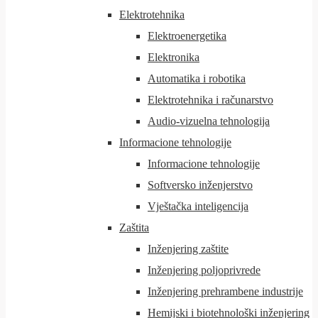
Elektrotehnika
Elektroenergetika
Elektronika
Automatika i robotika
Elektrotehnika i računarstvo
Audio-vizuelna tehnologija
Informacione tehnologije
Informacione tehnologije
Softversko inženjerstvo
Vještačka inteligencija
Zaštita
Inženjering zaštite
Inženjering poljoprivrede
Inženjering prehrambene industrije
Hemijski i biotehnološki inženjering