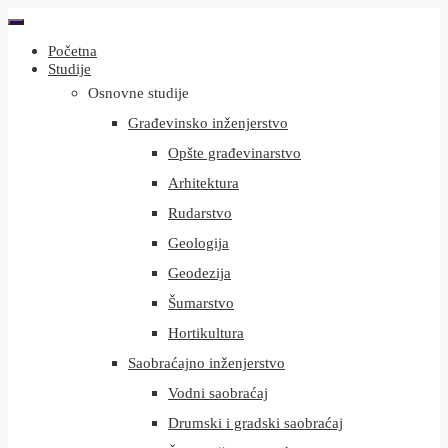
Početna
Studije
Osnovne studije
Građevinsko inženjerstvo
Opšte građevinarstvo
Arhitektura
Rudarstvo
Geologija
Geodezija
Šumarstvo
Hortikultura
Saobraćajno inženjerstvo
Vodni saobraćaj
Drumski i gradski saobraćaj