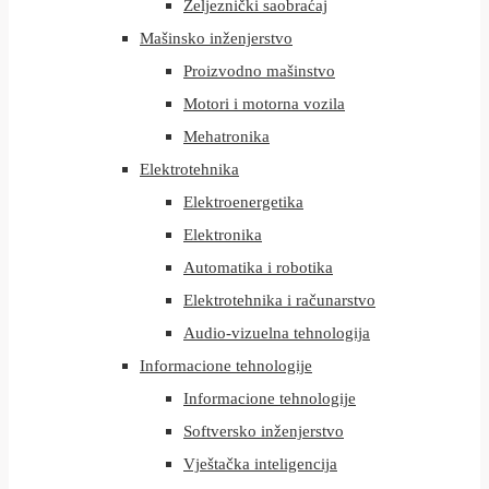
Željeznički saobraćaj
Mašinsko inženjerstvo
Proizvodno mašinstvo
Motori i motorna vozila
Mehatronika
Elektrotehnika
Elektroenergetika
Elektronika
Automatika i robotika
Elektrotehnika i računarstvo
Audio-vizuelna tehnologija
Informacione tehnologije
Informacione tehnologije
Softversko inženjerstvo
Vještačka inteligencija