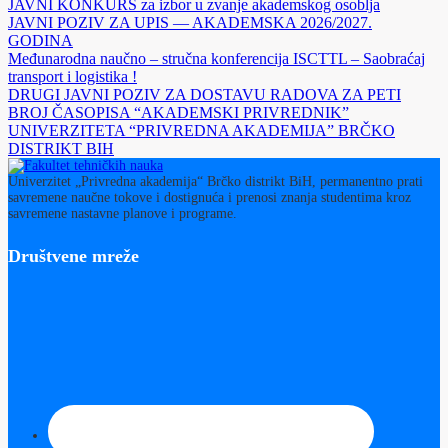
JAVNI KONKURS za izbor u zvanje akademskog osoblja
JAVNI POZIV ZA UPIS — AKADEMSKA 2026/2027.
GODINA
Međunarodna naučno – stručna konferencija ISCTTL – Saobraćaj
transport i logistika !
DRUGI JAVNI POZIV ZA DOSTAVU RADOVA ZA PETI
BROJ ČASOPISA “AKADEMSKI PRIVREDNIK”
UNIVERZITETA “PRIVREDNA AKADEMIJA” BRČKO
DISTRIKT BIH
Univerzitet „Privredna akademija“ Brčko distrikt BiH, permanentno prati
savremene naučne tokove i dostignuća i prenosi znanja studentima kroz
savremene nastavne planove i programe.
Društvene mreže