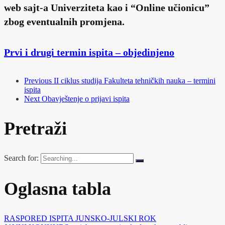
web sajt-a Univerziteta kao i “Online učionicu”
zbog eventualnih promjena.
Prvi i drugi termin ispita – objedinjeno
Previous
II ciklus studija Fakulteta tehničkih nauka – termini
ispita
Next
Obavještenje o prijavi ispita
Pretraži
Search for:
Oglasna tabla
RASPORED ISPITA JUNSKO-JULSKI ROK