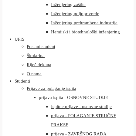
Inženjering zaštite
Inženjering poljoprivrede
Inženjering prehrambene industrije
Hemijski i biotehnološki inženjering
UPIS
Postani student
Školarina
Riječ dekana
O nama
Studenti
Prijave za polaganje ispita
prijava ispita - OSNOVNE STUDIJE
Ispitne prijave - osnovne studije
prijava - POLAGANJE STRUČNE
PRAKSE
prijava - ZAVRŠNOG RADA