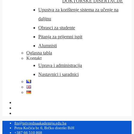
DOKTORSKE DISERTACIJE
Upustva za korištenje sistema za učenje na
daljinu
Obrasci za studente
Pitanja za prijemni ispit
Alumnisti
Oglasna tabla
Kontakt
Uprava i administracija
Nastavnici i saradnici
ftn@privrednaakademija.edu.ba
Petra Kočića br. 6, Brčko distrikt BiH
+387 66 510 808