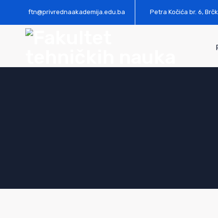
ftn@privrednaakademija.edu.ba
Petra Kočića br. 6, Brčk