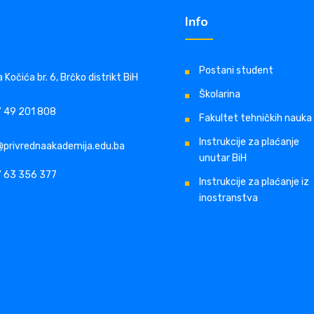
Info
Postani student
 Kočića br. 6, Brčko distrikt BiH
Školarina
 49 201 808
Fakultet tehničkih nauka
Instrukcije za plaćanje
@privrednaakademija.edu.ba
unutar BiH
 63 356 377
Instrukcije za plaćanje iz
inostranstva