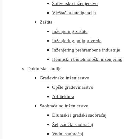
Softversko inženjerstvo
Vještačka inteligencija
Zaštita
Inženjering zaštite
Inženjering poljoprivrede
Inženjering prehrambene industrije
Hemijski i biotehnološki inženjering
Doktorske studije
Građevinsko inženjerstvo
Opšte građevinarstvo
Arhitektura
Saobraćajno inženjerstvo
Drumski i gradski saobraćaj
Željeznički saobraćaj
Vodni saobraćaj