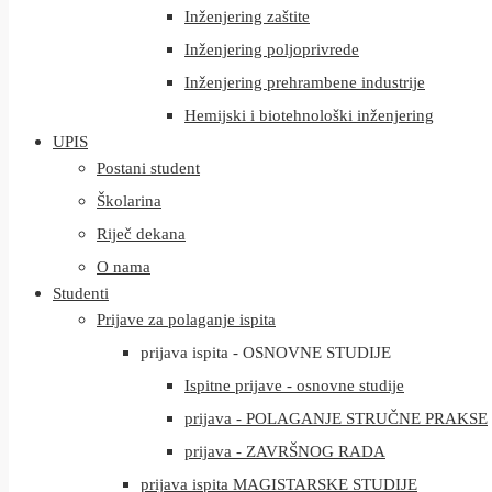
Inženjering zaštite
Inženjering poljoprivrede
Inženjering prehrambene industrije
Hemijski i biotehnološki inženjering
UPIS
Postani student
Školarina
Riječ dekana
O nama
Studenti
Prijave za polaganje ispita
prijava ispita - OSNOVNE STUDIJE
Ispitne prijave - osnovne studije
prijava - POLAGANJE STRUČNE PRAKSE
prijava - ZAVRŠNOG RADA
prijava ispita MAGISTARSKE STUDIJE