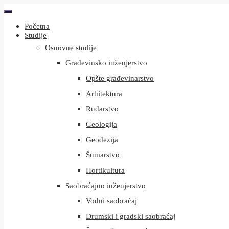
Početna
Studije
Osnovne studije
Građevinsko inženjerstvo
Opšte građevinarstvo
Arhitektura
Rudarstvo
Geologija
Geodezija
Šumarstvo
Hortikultura
Saobraćajno inženjerstvo
Vodni saobraćaj
Drumski i gradski saobraćaj