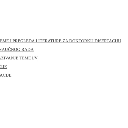
R TEME I PREGLEDA LITERATURE ZA DOKTORKU DISERTACIJU
III NAUČNOG RADA
AŽIVANJE TEME I/V
CIJE
ACIJE