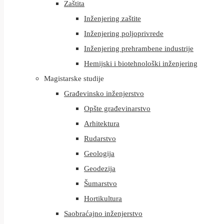
Zaštita
Inženjering zaštite
Inženjering poljoprivrede
Inženjering prehrambene industrije
Hemijski i biotehnološki inženjering
Magistarske studije
Građevinsko inženjerstvo
Opšte građevinarstvo
Arhitektura
Rudarstvo
Geologija
Geodezija
Šumarstvo
Hortikultura
Saobraćajno inženjerstvo