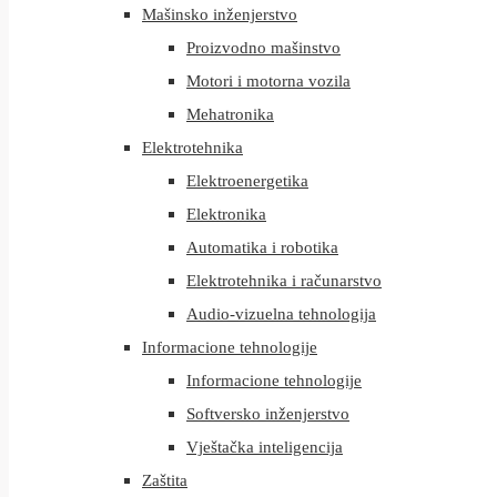
Mašinsko inženjerstvo
Proizvodno mašinstvo
Motori i motorna vozila
Mehatronika
Elektrotehnika
Elektroenergetika
Elektronika
Automatika i robotika
Elektrotehnika i računarstvo
Audio-vizuelna tehnologija
Informacione tehnologije
Informacione tehnologije
Softversko inženjerstvo
Vještačka inteligencija
Zaštita