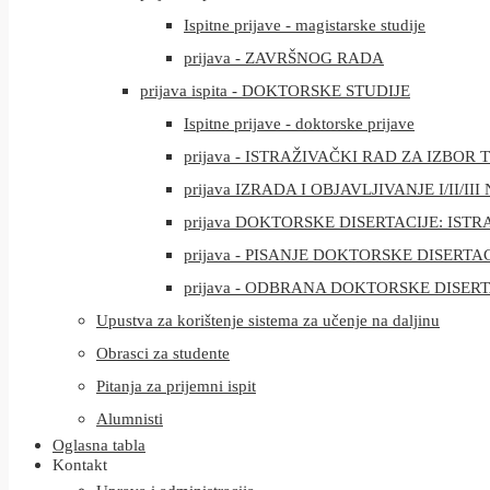
Ispitne prijave - magistarske studije
prijava - ZAVRŠNOG RADA
prijava ispita - DOKTORSKE STUDIJE
Ispitne prijave - doktorske prijave
prijava - ISTRAŽIVAČKI RAD ZA IZBO
prijava IZRADA I OBJAVLJIVANJE I/II/
prijava DOKTORSKE DISERTACIJE: ISTR
prijava - PISANJE DOKTORSKE DISERTA
prijava - ODBRANA DOKTORSKE DISERT
Upustva za korištenje sistema za učenje na daljinu
Obrasci za studente
Pitanja za prijemni ispit
Alumnisti
Oglasna tabla
Kontakt