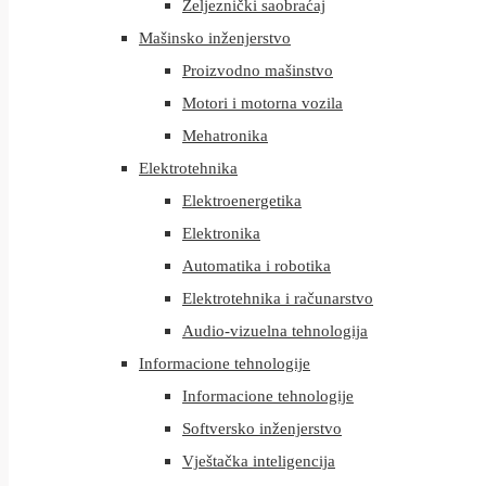
Željeznički saobraćaj
Mašinsko inženjerstvo
Proizvodno mašinstvo
Motori i motorna vozila
Mehatronika
Elektrotehnika
Elektroenergetika
Elektronika
Automatika i robotika
Elektrotehnika i računarstvo
Audio-vizuelna tehnologija
Informacione tehnologije
Informacione tehnologije
Softversko inženjerstvo
Vještačka inteligencija