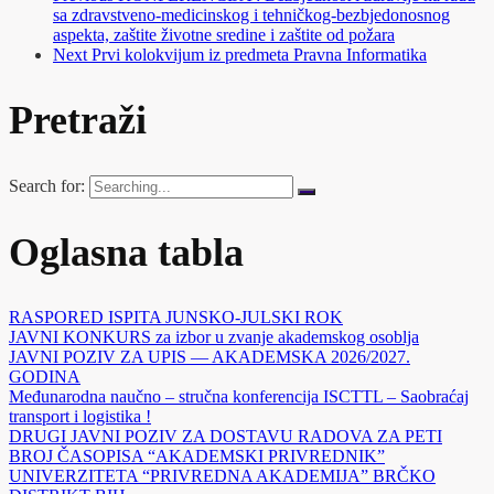
sa zdravstveno-medicinskog i tehničkog-bezbjedonosnog
aspekta, zaštite životne sredine i zaštite od požara
Next
Prvi kolokvijum iz predmeta Pravna Informatika
Pretraži
Search for:
Oglasna tabla
RASPORED ISPITA JUNSKO-JULSKI ROK
JAVNI KONKURS za izbor u zvanje akademskog osoblja
JAVNI POZIV ZA UPIS — AKADEMSKA 2026/2027.
GODINA
Međunarodna naučno – stručna konferencija ISCTTL – Saobraćaj
transport i logistika !
DRUGI JAVNI POZIV ZA DOSTAVU RADOVA ZA PETI
BROJ ČASOPISA “AKADEMSKI PRIVREDNIK”
UNIVERZITETA “PRIVREDNA AKADEMIJA” BRČKO