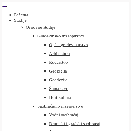
Početna
Studije
Osnovne studije
Građevinsko inženjerstvo
Opšte građevinarstvo
Arhitektura
Rudarstvo
Geologija
Geodezija
Šumarstvo
Hortikultura
Saobraćajno inženjerstvo
Vodni saobraćaj
Drumski i gradski saobraćaj