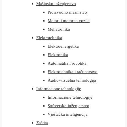
Mašinsko inženjerstvo
Proizvodno mašinstvo
Motori i motorna vozila
Mehatronika
Elektrotehnika
Elektroenergetika
Elektronika
Automatika i robotika
Elektrotehnika i računarstvo
Audio-vizuelna tehnologija
Informacione tehnologije
Informacione tehnologije
Softversko inženjerstvo
Vještačka inteligencija
Zaštita