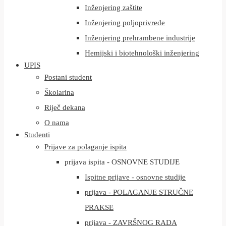
Inženjering zaštite
Inženjering poljoprivrede
Inženjering prehrambene industrije
Hemijski i biotehnološki inženjering
UPIS
Postani student
Školarina
Riječ dekana
O nama
Studenti
Prijave za polaganje ispita
prijava ispita - OSNOVNE STUDIJE
Ispitne prijave - osnovne studije
prijava - POLAGANJE STRUČNE
PRAKSE
prijava - ZAVRŠNOG RADA