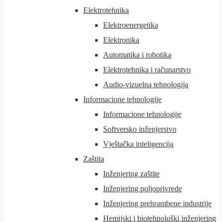
Elektrotehnika
Elektroenergetika
Elektronika
Automatika i robotika
Elektrotehnika i računarstvo
Audio-vizuelna tehnologija
Informacione tehnologije
Informacione tehnologije
Softversko inženjerstvo
Vještačka inteligencija
Zaštita
Inženjering zaštite
Inženjering poljoprivrede
Inženjering prehrambene industrije
Hemijski i biotehnološki inženjering