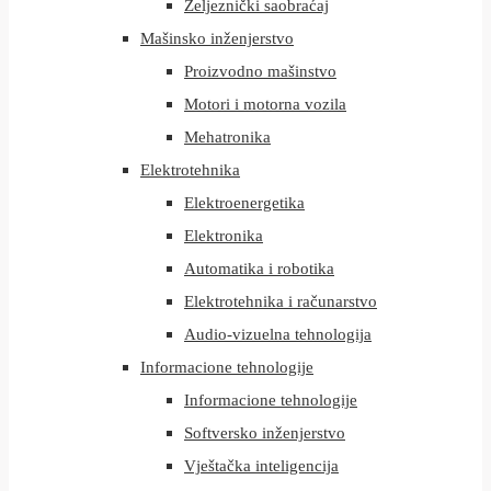
Željeznički saobraćaj
Mašinsko inženjerstvo
Proizvodno mašinstvo
Motori i motorna vozila
Mehatronika
Elektrotehnika
Elektroenergetika
Elektronika
Automatika i robotika
Elektrotehnika i računarstvo
Audio-vizuelna tehnologija
Informacione tehnologije
Informacione tehnologije
Softversko inženjerstvo
Vještačka inteligencija