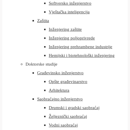
Softversko inženjerstvo
Vještačka inteligencija
Zaštita
Inženjering zaštite
Inženjering poljoprivrede
Inženjering prehrambene industrije
Hemijski i biotehnološki inženjering
Doktorske studije
Građevinsko inženjerstvo
Opšte građevinarstvo
Arhitektura
Saobraćajno inženjerstvo
Drumski i gradski saobraćaj
Željeznički saobraćaj
Vodni saobraćaj