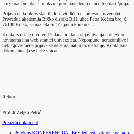
u uže naučne oblasti u okviru gore navedenih naučnih oblasti/polja.
Prijavu na konkurs slati ili dostaviti lično na adresu Univerzitet
Privredna akademija Brčko distrikt BiH, ulica Petra Kočića broj 6.,
76100 Brčko, sa naznakom “Za javni konkurs” .
Konkurs ostaje otvoren 15 dana od dana objavljivanja u dnevnim
novinama i na web stranici univerziteta. Nepotpune, nerazumljive i
neblagovremene prijave se neće uzimati u razmatranje. Konkursna
dokumentacija se neće vraćati.
Rektor
Prof.dr Željko Petrić
Preuzmi dokument
Previous
KONFERENCIJA : Bezbjednost i zdravlje na radu