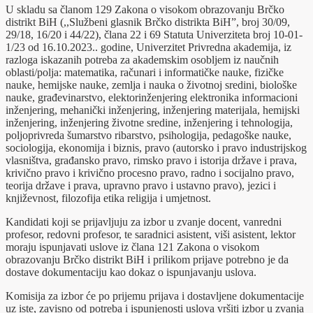
U skladu sa članom 129 Zakona o visokom obrazovanju Brčko
distrikt BiH (,,Službeni glasnik Brčko distrikta BiH”, broj 30/09,
29/18, 16/20 i 44/22), člana 22 i 69 Statuta Univerziteta broj 10-01-
1/23 od 16.10.2023.. godine, Univerzitet Privredna akademija, iz
razloga iskazanih potreba za akademskim osobljem iz naučnih
oblasti/polja: matematika, računari i informatičke nauke, fizičke
nauke, hemijske nauke, zemlja i nauka o životnoj sredini, biološke
nauke, građevinarstvo, elektorinženjering elektronika informacioni
inženjering, mehanički inženjering, inženjering materijala, hemijski
inženjering, inženjering životne sredine, inženjering i tehnologija,
poljoprivreda šumarstvo ribarstvo, psihologija, pedagoške nauke,
sociologija, ekonomija i biznis, pravo (autorsko i pravo industrijskog
vlasništva, građansko pravo, rimsko pravo i istorija države i prava,
krivično pravo i krivično procesno pravo, radno i socijalno pravo,
teorija države i prava, upravno pravo i ustavno pravo), jezici i
književnost, filozofija etika religija i umjetnost.
Kandidati koji se prijavljuju za izbor u zvanje docent, vanredni
profesor, redovni profesor, te saradnici asistent, viši asistent, lektor
moraju ispunjavati uslove iz člana 121 Zakona o visokom
obrazovanju Brčko distrikt BiH i prilikom prijave potrebno je da
dostave dokumentaciju kao dokaz o ispunjavanju uslova.
Komisija za izbor će po prijemu prijava i dostavljene dokumentacije
uz iste, zavisno od potreba i ispunjenosti uslova vršiti izbor u zvanja