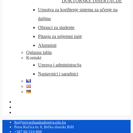
DOKTORSKE DISERTACIJE
Upustva za korištenje sistema za učenje na
daljinu
Obrasci za studente
Pitanja za prijemni ispit
Alumnisti
Oglasna tabla
Kontakt
Uprava i administracija
Nastavnici i saradnici
ftn@privrednaakademija.edu.ba
Petra Kočića br. 6, Brčko distrikt BiH
+387 66 510 808