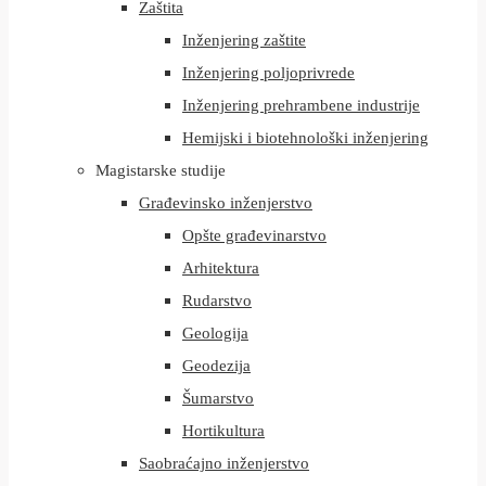
Zaštita
Inženjering zaštite
Inženjering poljoprivrede
Inženjering prehrambene industrije
Hemijski i biotehnološki inženjering
Magistarske studije
Građevinsko inženjerstvo
Opšte građevinarstvo
Arhitektura
Rudarstvo
Geologija
Geodezija
Šumarstvo
Hortikultura
Saobraćajno inženjerstvo