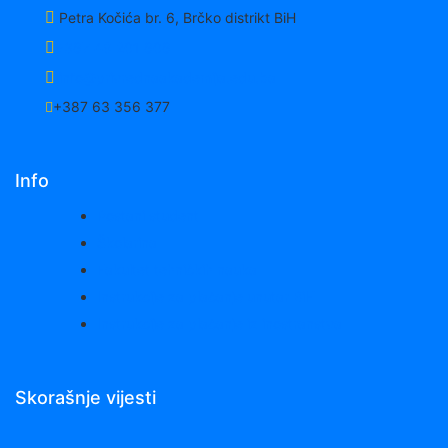
Petra Kočića br. 6, Brčko distrikt BiH
+387 49 201 808
info@privrednaakademija.edu.ba
+387 63 356 377
Info
Postani student
Školarina
Fakultet tehničkih nauka
Instrukcije za plaćanje unutar BiH
Instrukcije za plaćanje iz inostranstva
Skorašnje vijesti