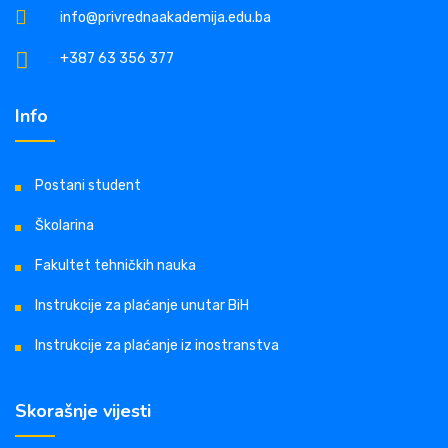
info@privrednaakademija.edu.ba
+387 63 356 377
Info
Postani student
Školarina
Fakultet tehničkih nauka
Instrukcije za plaćanje unutar BiH
Instrukcije za plaćanje iz inostranstva
Skorašnje vijesti