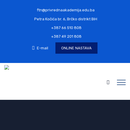
ftn@privrednaakademija.edu.ba
Petra Kočića br. 6, Brčko distrikt BiH
+387 66 510 808
+387 49 201 808
E-mail
ONLINE NASTAVA