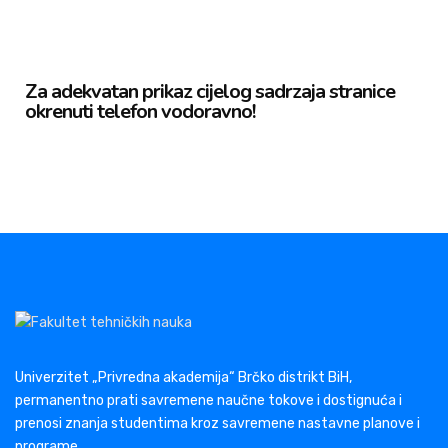
Za adekvatan prikaz cijelog sadrzaja stranice
okrenuti telefon vodoravno!​
Univerzitet „Privredna akademija“ Brčko distrikt BiH,
permanentno prati savremene naučne tokove i dostignuća i
prenosi znanja studentima kroz savremene nastavne planove i
programe.