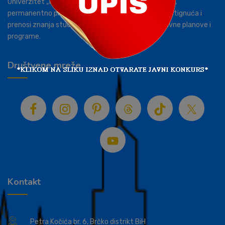
Univerzitet „Privredna akademija“ Brčko distrikt BiH,
permanentno prati savremene naučne tokove i dostignuća i
prenosi znanja studentima kroz savremene nastavne planove i
programe.
Društvene mreže
Kontakt
Petra Kočića br. 6, Brčko distrikt BiH