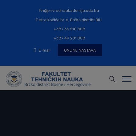
modal-check
ftn@privrednaakademija.edu.ba
Petra Kočića br. 6, Brčko distrikt BiH
+387 66 510 808
+387 49 201 808
E-mail
ONLINE NASTAVA