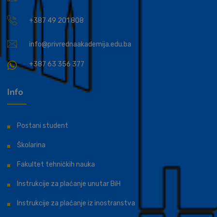
+387 49 201 808
info@privrednaakademija.edu.ba
+387 63 356 377
Info
Postani student
Školarina
Fakultet tehničkih nauka
Instrukcije za plaćanje unutar BiH
Instrukcije za plaćanje iz inostranstva