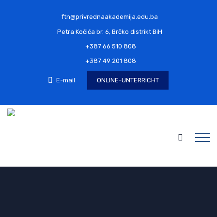
ftn@privrednaakademija.edu.ba
Petra Kočića br. 6, Brčko distrikt BiH
+387 66 510 808
+387 49 201 808
E-mail
ONLINE-UNTERRICHT